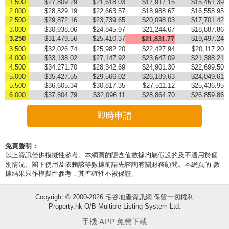
1.500
$27,809.29
$21,618.03
$17,917.15
$15,461.39
2.000
$28,829.19
$22,663.57
$18,988.67
$16,558.95
2.500
$29,872.16
$23,739.65
$20,098.03
$17,701.42
3.000
$30,938.06
$24,845.97
$21,244.67
$18,887.86
3.250
$31,479.56
$25,410.37
$19,497.24
$21,831.77
3.500
$32,026.74
$25,982.20
$22,427.94
$20,117.20
4.000
$33,138.02
$27,147.92
$23,647.09
$21,388.21
4.500
$34,271.70
$28,342.69
$24,901.30
$22,699.50
5.000
$35,427.55
$29,566.02
$26,189.63
$24,049.61
5.500
$36,605.34
$30,817.35
$27,511.12
$25,436.95
6.000
$37,804.79
$32,096.11
$28,864.70
$26,859.86
即時申請
免責聲明：
以上資訊僅供模擬性參考。本網頁的隱含值數據均屬假設的及不適用於個
別情況。閣下使用及依賴該等數據前請先諮詢有關財務顧問。本網頁的 數
據結果只作模擬性參考，其準確性不被保證。
收
Copyright © 2000-2026 宅谷地產資訊網 保留一切權利
Property.hk O/B Multiple Listing System Ltd.
藏
樓
手機 APP 免費下載