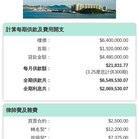
按
揭
地
計算每期供款及費用開支
產
樓價：
$6,400,000.00
博
首期：
$1,920,000.00
客
貸款金額：
$4,480,000.00
地
$21,831.77
每月供款額：
(3.25厘息計供300期)
產
全期供款共：
$6,549,530.07
新
全期利息共：
$2,069,530.07
聞
數
律師費及雜費
據
公
買賣合約：
$2,500.00
佈
轉名契*：
$12,200.00
按揭契*：
$7,375.00