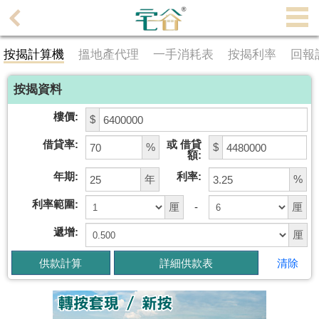
代
理
按揭計算機
搵地產代理
一手消耗表
按揭利率
回報
主
頁
按揭資料
搵
樓價:
$
樓/
借貸率:
或 借貸
成
%
$
額:
交
年期:
利率:
年
%
業
利率範圍:
厘
-
厘
主
遞增:
厘
放
盤
清除
宅
谷