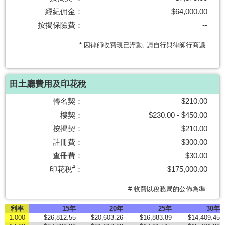
置
經紀佣金：
$64,000.00
業
按揭保險費：
--
手
* 因律師收費現已浮動, 請自行與律師行商議.
冊
關
於
田土廳費用及印花稅
我
轉名契：
$210.00
們
樓契：
$230.00 - $450.00
按揭契：
$210.00
註冊費：
$300.00
查冊費：
$30.00
#
印花稅
：
$175,000.00
# 收費以稅務局的公佈為準.
利率
15年
20年
25年
30年
1.000
$26,812.55
$20,603.26
$16,883.89
$14,409.45