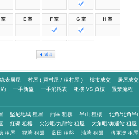
 室
E 室
F 室
G 室
H 室
 室
E 室
F 室
G 室
返回
 室
E 室
F 室
G 室
綠表居屋
村屋 ( 買村屋 / 租村屋 )
樓市成交
居屋成交
合約
一手新盤
一手消耗表
租樓 VS 買樓
置業流程
 室
E 室
F 室
G 室
屋
堅尼地城 租屋
西區 租樓
半山 租樓
北角/北角半
屋
紅磡 租樓
尖沙咀/九龍站 租屋
大角咀/奧運站 租屋
 室
E 室
F 室
G 室
德 租屋
觀塘 租盤
藍田 租盤
油塘 租盤
將軍澳 租屋