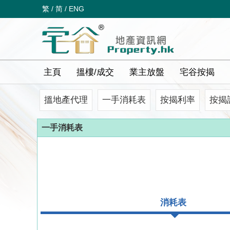
繁
/
简
/
ENG
主頁
搵樓/成交
業主放盤
宅谷按揭
搵地產代理
一手消耗表
按揭利率
按揭
一手消耗表
消耗表