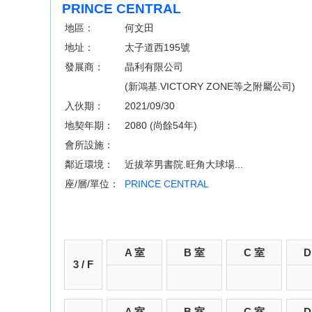
PRINCE CENTRAL
地區：
何文田
地址：
太子道西195號
發展商：
晶利有限公司
(新鴻基.VICTORY ZONE等之附屬公司)
入伙期：
2021/09/30
地契年期：
2080 (尚餘54年)
會所設施：
鄰近環境：
近拔萃男書院.旺角大球場...
座/層/單位：
PRINCE CENTRAL
A 室
B 室
C 室
D
3 / F
A 室
B 室
C 室
D