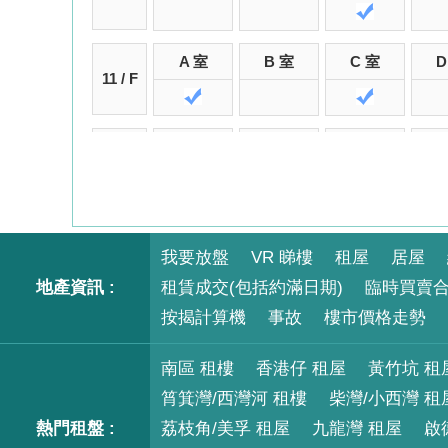
A 室
B 室
C 室
D
11 / F
A 室
B 室
C 室
D
12 / F
A 室
B 室
C 室
D
15 / F
我要放盤
VR 睇樓
租屋
居屋
地產資訊 :
租賃成交(包括約滿日期)
臨時買賣
按揭計算機
A 室
B 室
事故
樓市價格走勢
C 室
D
16 / F
南區 租樓
香港仔 租屋
黃竹坑 租
筲箕灣/西灣河 租樓
柴灣/小西灣 租
A 室
B 室
C 室
D
17 / F
熱門租盤 :
荔枝角/美孚 租屋
九龍灣 租屋
啟