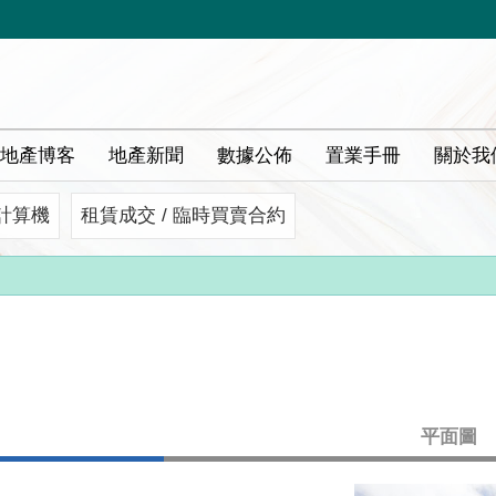
地產博客
地產新聞
數據公佈
置業手冊
關於我
計算機
租賃成交 / 臨時買賣合約
平面圖