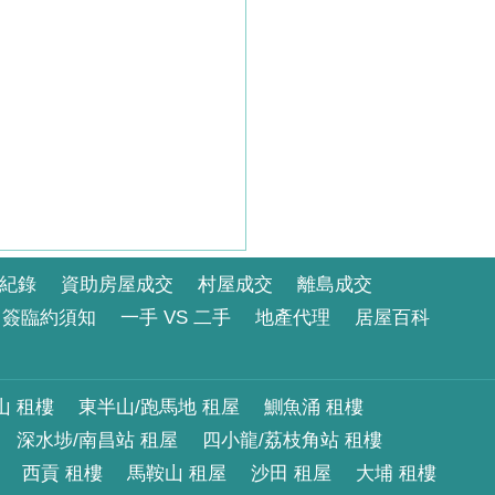
紀錄
資助房屋成交
村屋成交
離島成交
簽臨約須知
一手 VS 二手
地產代理
居屋百科
山 租樓
東半山/跑馬地 租屋
鰂魚涌 租樓
深水埗/南昌站 租屋
四小龍/荔枝角站 租樓
西貢 租樓
馬鞍山 租屋
沙田 租屋
大埔 租樓