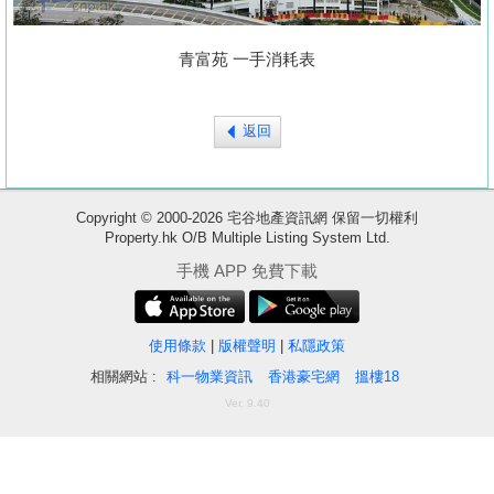
置
業
青富苑 一手消耗表
手
冊
返回
關
於
我
Copyright © 2000-2026 宅谷地產資訊網 保留一切權利
Property.hk O/B Multiple Listing System Ltd.
們
收
手機 APP 免費下載
藏
樓
盤
使用條款
|
版權聲明
|
私隱政策
相關網站 :
科一物業資訊
香港豪宅網
搵樓18
繁
简
ENG
Ver. 9.40
體
体