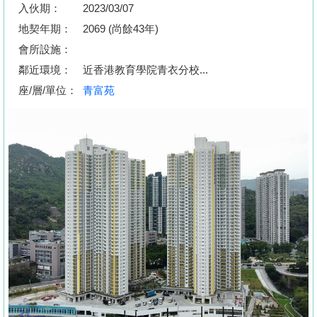
按
入伙期：
2023/03/07
揭
地契年期：
2069 (尚餘43年)
會所設施：
地
鄰近環境：
近香港教育學院青衣分校...
產
座/層/單位：
青富苑
博
客
地
產
新
聞
數
據
公
佈