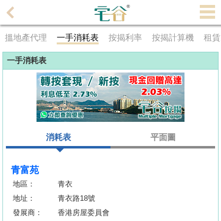
代
理
搵地產代理
一手消耗表
按揭利率
按揭計算機
租賃
主
頁
一手消耗表
搵
樓/
成
交
消耗表
平面圖
業
主
放
青富苑
盤
地區：
青衣
地址：
青衣路18號
宅
發展商：
香港房屋委員會
谷