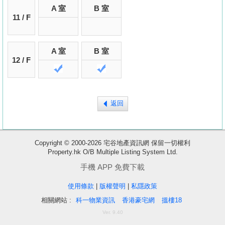
A 室
B 室
11 / F
A 室
B 室
12 / F
返回
Copyright © 2000-2026 宅谷地產資訊網 保留一切權利
收
Property.hk O/B Multiple Listing System Ltd.
藏
手機 APP 免費下載
樓
使用條款
|
版權聲明
|
私隱政策
盤
相關網站 :
科一物業資訊
香港豪宅網
搵樓18
繁
简
ENG
Ver. 9.40
體
体