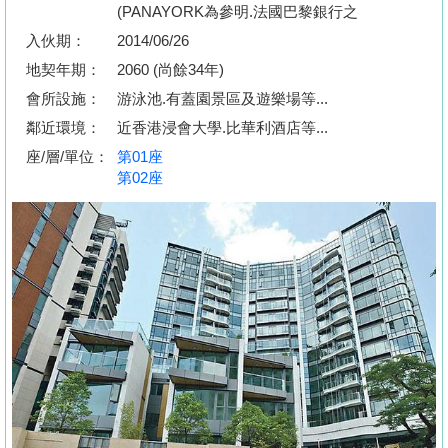
按
(PANAYORK為參明.法國巴黎銀行之
揭
入伙期：
2014/06/26
地契年期：
2060 (尚餘34年)
地
會所設施：
游泳池.有蓋園景區及遊樂場等...
產
鄰近環境：
近香港浸會大學.比華利酒店等...
博
座/層/單位：
第01座
客
第02座
地
產
新
聞
數
據
公
佈