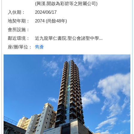
按
(興漢.開啟為彩碧等之附屬公司)
揭
入伙期：
2024/06/17
地契年期：
2074 (尚餘48年)
地
會所設施：
產
鄰近環境：
近九龍華仁書院.聖公會諸聖中學...
博
座/層/單位：
雋薈
客
地
產
新
聞
數
據
公
佈