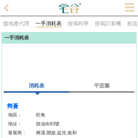
代
理
搵地產代理
一手消耗表
按揭利率
按揭計算機
租賃
主
頁
一手消耗表
搵
樓/
成
交
消耗表
平面圖
業
主
放
雋薈
盤
地區：
旺角
地址：
豉油街63號
宅
發展商：
興漢.開啟.益兆.俊和
谷