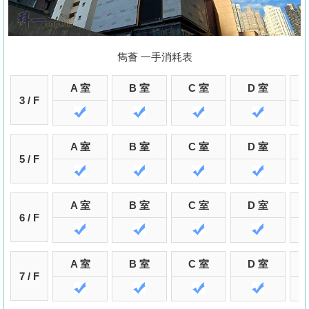
置
業
手
雋薈 一手消耗表
冊
A 室
B 室
C 室
D 室
關
3 / F
於
我
A 室
B 室
C 室
D 室
們
5 / F
A 室
B 室
C 室
D 室
6 / F
A 室
B 室
C 室
D 室
7 / F