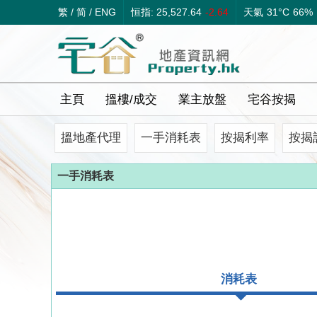
繁
/
简
/
ENG
恒指: 25,527.64
-2.64
天氣
31°C
66%
主頁
搵樓/成交
業主放盤
宅谷按揭
搵地產代理
一手消耗表
按揭利率
按揭
一手消耗表
消耗表