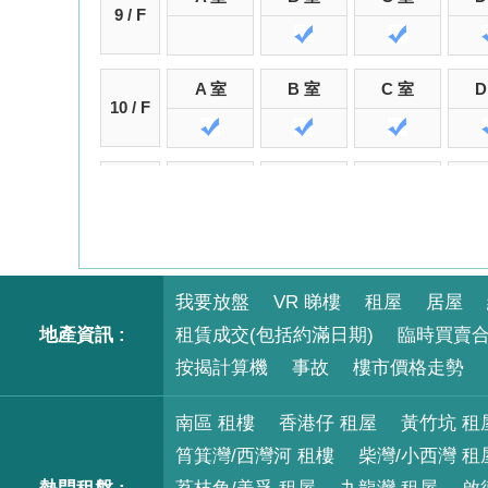
9 / F
A 室
B 室
C 室
D
10 / F
A 室
B 室
C 室
D
11 / F
A 室
B 室
C 室
D
12 / F
我要放盤
VR 睇樓
租屋
居屋
地產資訊 :
租賃成交(包括約滿日期)
臨時買賣
按揭計算機
A 室
B 室
事故
樓市價格走勢
C 室
D
15 / F
南區 租樓
香港仔 租屋
黃竹坑 租
筲箕灣/西灣河 租樓
柴灣/小西灣 租
A 室
B 室
C 室
D
16 / F