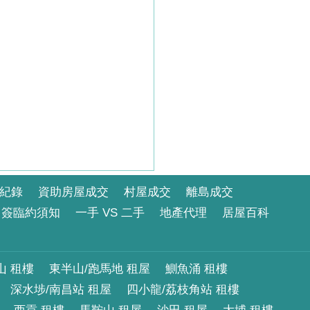
紀錄
資助房屋成交
村屋成交
離島成交
簽臨約須知
一手 VS 二手
地產代理
居屋百科
山 租樓
東半山/跑馬地 租屋
鰂魚涌 租樓
深水埗/南昌站 租屋
四小龍/荔枝角站 租樓