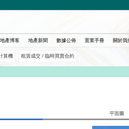
地產博客
地產新聞
數據公佈
置業手冊
關於我
計算機
租賃成交 / 臨時買賣合約
平面圖