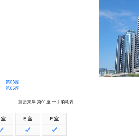
第03座
第05座
蔚藍東岸 第01座 一手消耗表
 室
E 室
F 室