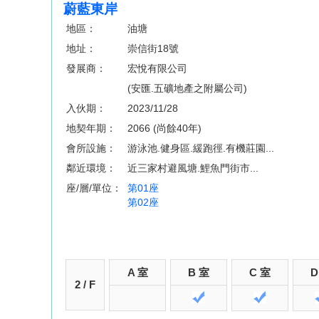
蔚藍東岸
地區：
油塘
地址：
崇信街18號
發展商：
宏悅有限公司
(安匯.五礦地產之附屬公司)
入伙期：
2023/11/28
地契年期：
2066 (尚餘40年)
會所設施：
游泳池.健身區.緩跑徑.有機莊園...
鄰近環境：
近三家村避風塘.鯉魚門街市...
座/層/單位：
第01座
第02座
A 室
B 室
C 室
D
2 / F