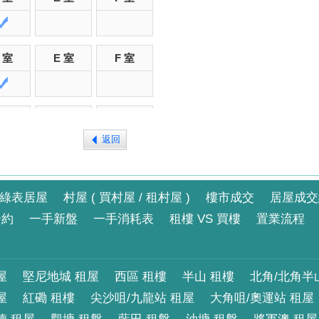
 室
E 室
F 室
 室
E 室
F 室
返回
 室
E 室
F 室
綠表居屋
村屋 ( 買村屋 / 租村屋 )
樓市成交
居屋成交
合約
一手新盤
一手消耗表
租樓 VS 買樓
置業流程
 室
E 室
F 室
屋
堅尼地城 租屋
西區 租樓
半山 租樓
北角/北角半
屋
紅磡 租樓
尖沙咀/九龍站 租屋
大角咀/奧運站 租屋
 室
E 室
F 室