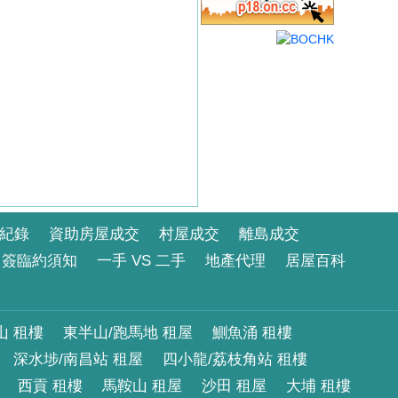
紀錄
資助房屋成交
村屋成交
離島成交
簽臨約須知
一手 VS 二手
地產代理
居屋百科
山 租樓
東半山/跑馬地 租屋
鰂魚涌 租樓
深水埗/南昌站 租屋
四小龍/荔枝角站 租樓
西貢 租樓
馬鞍山 租屋
沙田 租屋
大埔 租樓