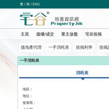
繁
/
简
/
ENG
主頁
搵樓/成交
業主放盤
宅谷按揭
搵地產代理
一手消耗表
按揭利率
按揭
一手消耗表
消耗表
地區：
地址：
發展商：