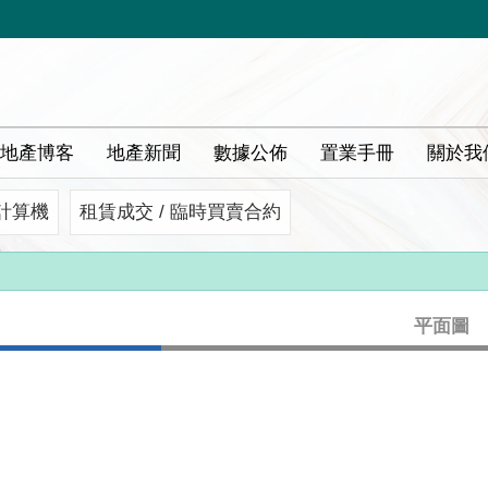
地產博客
地產新聞
數據公佈
置業手冊
關於我
計算機
租賃成交 / 臨時買賣合約
平面圖