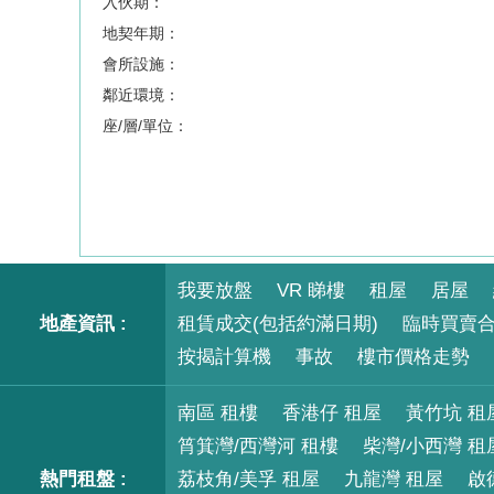
入伙期：
地契年期：
會所設施：
鄰近環境：
座/層/單位：
我要放盤
VR 睇樓
租屋
居屋
地產資訊 :
租賃成交(包括約滿日期)
臨時買賣
按揭計算機
事故
樓市價格走勢
南區 租樓
香港仔 租屋
黃竹坑 租
筲箕灣/西灣河 租樓
柴灣/小西灣 租
熱門租盤 :
荔枝角/美孚 租屋
九龍灣 租屋
啟