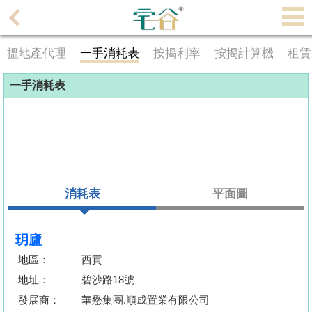
代
理
搵地產代理
一手消耗表
按揭利率
按揭計算機
租賃
主
頁
一手消耗表
搵
樓/
成
交
消耗表
平面圖
業
主
放
玥廬
盤
地區：
西貢
地址：
碧沙路18號
宅
發展商：
華懋集團.順成置業有限公司
谷