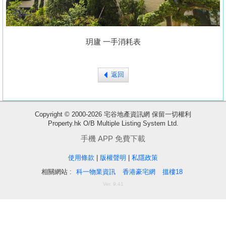
置
業
手
玥廬 一手消耗表
冊
關
返回
於
我
們
Copyright © 2000-2026 宅谷地產資訊網 保留一切權利
收
Property.hk O/B Multiple Listing System Ltd.
藏
手機 APP 免費下載
樓
盤
使用條款
|
版權聲明
|
私隱政策
相關網站 :
科一物業資訊
香港豪宅網
搵樓18
繁
简
ENG
Ver. 9.41
體
体