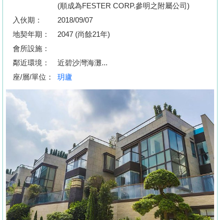
按
(順成為FESTER CORP.參明之附屬公司)
揭
入伙期：
2018/09/07
地契年期：
2047 (尚餘21年)
地
會所設施：
產
鄰近環境：
近碧沙灣海灘...
博
座/層/單位：
玥廬
客
地
產
新
聞
數
據
公
佈