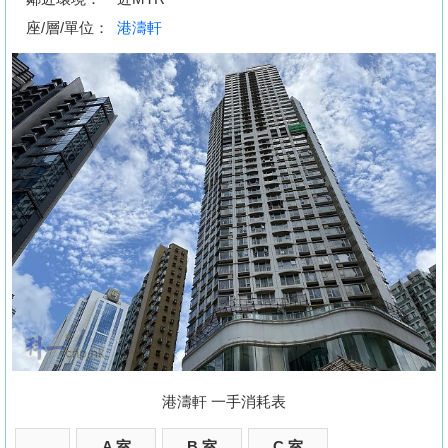
按
座/層/單位：
港濤軒
揭
地
產
博
客
地
產
新
收
聞
藏
樓
數
盤
據
公
港濤軒 一手消耗表
繁
简
ENG
佈
體
体
A 室
B 室
C 室