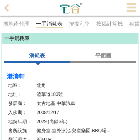
代
理
搵地產代理
一手消耗表
按揭利率
按揭計算機
租賃
主
頁
一手消耗表
搵
消耗表
平面圖
樓/
成
交
港濤軒
地區：
北角
業
地址：
渣華道180號
主
發展商：
太古地產.中華汽車
放
盤
入伙期：
2008/12/17
地契年期：
2029 (尚餘3年)
宅
會所設施：
健身室.室外泳池.兒童樂園.BBQ場...
谷
鄰近環境：
近MTR