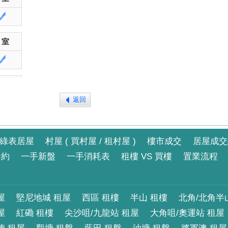
 室
 室
返回
 室
綠表居屋
村屋 ( 買村屋 / 租村屋 )
樓市成交
居屋成交
合約
一手新盤
一手消耗表
租樓 VS 買樓
置業流程
 室
屋
堅尼地城 租屋
西區 租樓
半山 租樓
北角/北角半
屋
紅磡 租樓
尖沙咀/九龍站 租屋
大角咀/奧運站 租屋
 室