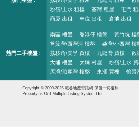
熱門租盤 :
荔枝角/美孚 租屋
九龍灣 租屋
啟
粉嶺/上水 租樓
荃灣 租屋
屯門 
A 室
B 室
C 室
D
商廈 出租
車位 出租
倉地 出租
18 / F
南區 樓盤
香港仔 樓盤
黃竹坑 樓
筲箕灣/西灣河 樓盤
柴灣/小西灣 樓
A 室
B 室
C 室
D
19 / F
熱門二手樓盤 :
荔枝角/美孚 買樓
九龍灣 買樓
啟
大埔 樓盤
大埔 村屋
粉嶺/上水 
A 室
B 室
C 室
D
馬灣/珀麗灣 樓盤
東涌 買樓
愉景
20 / F
Copyright © 2000-2026 宅谷地產資訊網 保留一切權利
Property.hk O/B Multiple Listing System Ltd.
A 室
B 室
C 室
D
21 / F
A 室
B 室
C 室
D
22 / F