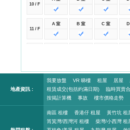
10 / F
A 室
B 室
C 室
D
11 / F
A 室
B 室
C 室
D
12 / F
A 室
B 室
C 室
D
15 / F
我要放盤
VR 睇樓
租屋
居屋
地產資訊 :
租賃成交(包括約滿日期)
臨時買賣
按揭計算機
A 室
B 室
事故
樓市價格走勢
C 室
D
16 / F
南區 租樓
香港仔 租屋
黃竹坑 租
筲箕灣/西灣河 租樓
柴灣/小西灣 租
A 室
B 室
C 室
D
17 / F