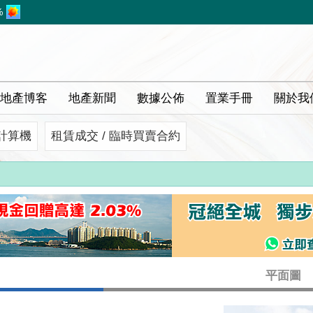
%
地產博客
地產新聞
數據公佈
置業手冊
關於我
計算機
租賃成交 / 臨時買賣合約
平面圖