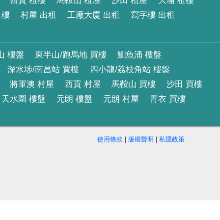
西貢 租樓
馬鞍山 租屋
沙田 租屋
大埔 租樓
租樓
村屋 出租
工廠大廈 出租
寫字樓 出租
山 樓盤
東半山/跑馬地 買樓
鰂魚涌 樓盤
深水埗/南昌站 買樓
四小龍/荔枝角站 樓盤
將軍澳 村屋
西貢 村屋
馬鞍山 買樓
沙田 買樓
天水圍 樓盤
元朗 樓盤
元朗 村屋
青衣 買樓
使用條款
|
版權聲明
|
私隱政策