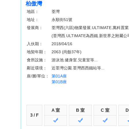
柏傲灣
地區：
荃灣
地址：
永順街51號
發展商：
荃灣西(六區)物業發展.ULTIMATE.萬科置業
(荃灣西.ULTIMATE為西鐵.新世界之附屬公
入伙期：
2018/04/16
地契年期：
2063 (尚餘37年)
會所設施：
游泳池.健身室.兒童室等...
鄰近環境：
近荃灣公園.荃灣西西鐵站等...
座/層/單位：
第01A座
第01B座
A 室
B 室
C 室
D
3 / F