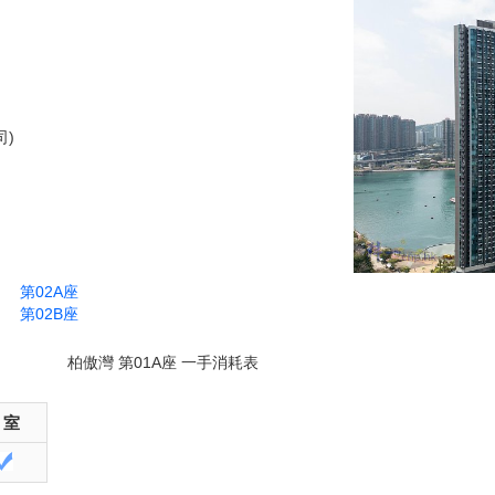
司)
第02A座
第02B座
柏傲灣 第01A座 一手消耗表
 室