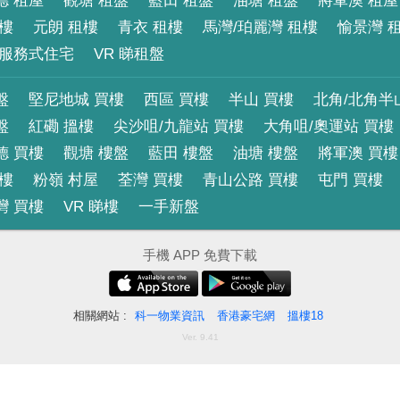
德 租屋
觀塘 租盤
藍田 租盤
油塘 租盤
將軍澳 租屋
租樓
元朗 租樓
青衣 租樓
馬灣/珀麗灣 租樓
愉景灣 
 室
服務式住宅
VR 睇租盤
盤
堅尼地城 買樓
西區 買樓
半山 買樓
北角/北角半
盤
紅磡 搵樓
尖沙咀/九龍站 買樓
大角咀/奧運站 買樓
 室
德 買樓
觀塘 樓盤
藍田 樓盤
油塘 樓盤
將軍澳 買樓
買樓
粉嶺 村屋
荃灣 買樓
青山公路 買樓
屯門 買樓
 室
灣 買樓
VR 睇樓
一手新盤
手機 APP 免費下載
 室
相關網站 :
科一物業資訊
香港豪宅網
搵樓18
Ver. 9.41
 室