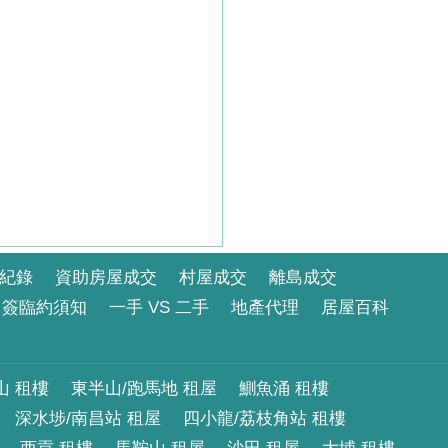
紀錄
資助房屋成交
村屋成交
離島成交
簽臨約須知
一手 VS 二手
地產代理
居屋百科
山 租樓
東半山/跑馬地 租屋
鰂魚涌 租樓
深水埗/南昌站 租屋
四小龍/荔枝角站 租樓