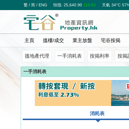
繁
/
简
/
ENG
恒指: 25,640.90
110.62
天氣
34°C
57
主頁
搵樓/成交
業主放盤
宅谷按揭
搵地產代理
一手消耗表
按揭利率
按揭
一手消耗表
消耗表