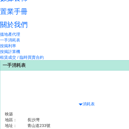
置業手冊
關於我們
搵地產代理
一手消耗表
按揭利率
按揭計算機
租賃成交 / 臨時買賣合約
一手消耗表
消耗表
映築
地區：
長沙灣
地址：
青山道233號