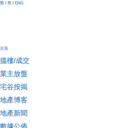
繁
/
简
/
ENG
主頁
搵樓/成交
業主放盤
宅谷按揭
地產博客
地產新聞
數據公佈