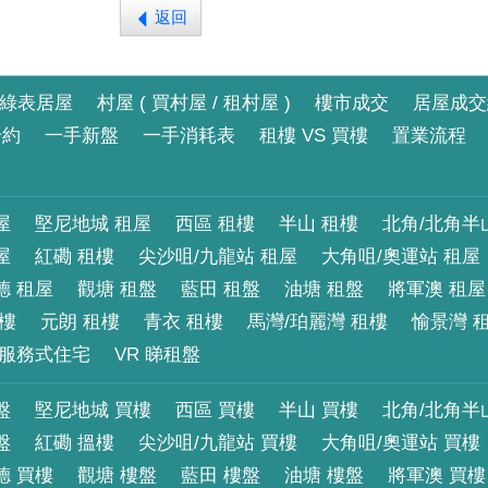
返回
綠表居屋
村屋 ( 買村屋 / 租村屋 )
樓市成交
居屋成交
合約
一手新盤
一手消耗表
租樓 VS 買樓
置業流程
屋
堅尼地城 租屋
西區 租樓
半山 租樓
北角/北角半
屋
紅磡 租樓
尖沙咀/九龍站 租屋
大角咀/奧運站 租屋
德 租屋
觀塘 租盤
藍田 租盤
油塘 租盤
將軍澳 租屋
租樓
元朗 租樓
青衣 租樓
馬灣/珀麗灣 租樓
愉景灣 
服務式住宅
VR 睇租盤
盤
堅尼地城 買樓
西區 買樓
半山 買樓
北角/北角半
盤
紅磡 搵樓
尖沙咀/九龍站 買樓
大角咀/奧運站 買樓
德 買樓
觀塘 樓盤
藍田 樓盤
油塘 樓盤
將軍澳 買樓