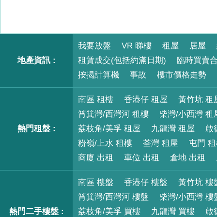
我要放盤
VR 睇樓
租屋
居屋
地產資訊 :
租賃成交(包括約滿日期)
臨時買賣
按揭計算機
事故
樓市價格走勢
南區 租樓
香港仔 租屋
黃竹坑 租
筲箕灣/西灣河 租樓
柴灣/小西灣 租
熱門租盤 :
荔枝角/美孚 租屋
九龍灣 租屋
啟
粉嶺/上水 租樓
荃灣 租屋
屯門 
商廈 出租
車位 出租
倉地 出租
南區 樓盤
香港仔 樓盤
黃竹坑 樓
筲箕灣/西灣河 樓盤
柴灣/小西灣 樓
熱門二手樓盤 :
荔枝角/美孚 買樓
九龍灣 買樓
啟