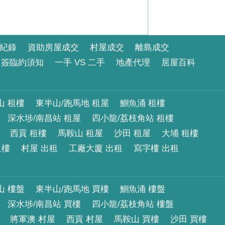
紀錄
資助房屋成交
村屋成交
離島成交
簽臨約須知
一手 VS 二手
地產代理
居屋百科
山 租樓
東半山/跑馬地 租屋
鰂魚涌 租樓
深水埗/南昌站 租屋
四小龍/荔枝角站 租樓
西貢 租樓
馬鞍山 租屋
沙田 租屋
大埔 租樓
租樓
村屋 出租
工廠大廈 出租
寫字樓 出租
山 樓盤
東半山/跑馬地 買樓
鰂魚涌 樓盤
深水埗/南昌站 買樓
四小龍/荔枝角站 樓盤
將軍澳 村屋
西貢 村屋
馬鞍山 買樓
沙田 買樓