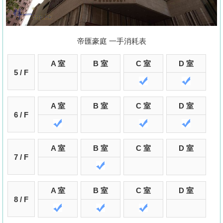
置
業
手
帝匯豪庭 一手消耗表
冊
A 室
B 室
C 室
D 室
關
5 / F
於
我
A 室
B 室
C 室
D 室
們
6 / F
A 室
B 室
C 室
D 室
7 / F
A 室
B 室
C 室
D 室
8 / F