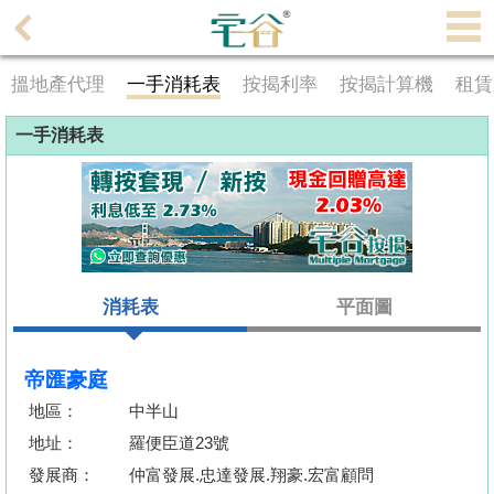
代
理
搵地產代理
一手消耗表
按揭利率
按揭計算機
租賃
主
頁
一手消耗表
搵
樓/
成
交
消耗表
平面圖
業
主
放
帝匯豪庭
盤
地區：
中半山
地址：
羅便臣道23號
宅
發展商：
仲富發展.忠達發展.翔豪.宏富顧問
谷