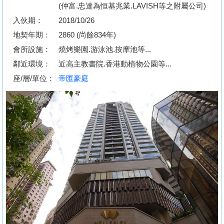
按
(仲富.忠達為恒基兆業.LAVISH等之附屬公司)
揭
入伙期：
2018/10/26
地契年期：
2860 (尚餘834年)
地
會所設施：
燒烤樂園.游泳池.按摩池等...
產
鄰近環境：
近高主教書院.香港動植物公園等...
博
座/層/單位：
帝匯豪庭
客
地
產
新
聞
數
據
公
佈