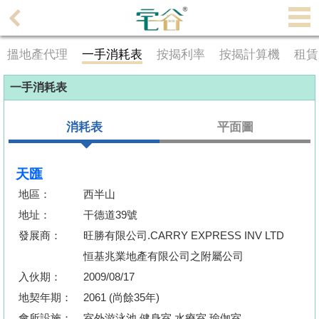
代
理
搵地產代理
一手消耗表
按揭利率
按揭計算機
租賃
主
頁
一手消耗表
搵
消耗表
平面圖
樓/
成
交
天匯
地區：
西半山
業
地址：
干德道39號
主
發展商：
旺勝有限公司.CARRY EXPRESS INV LTD
放
盤
恒基兆業地產有限公司之附屬公司
入伙期：
2009/08/17
宅
地契年期：
2061 (尚餘35年)
谷
會所設施：
室外游泳池.健身室.水療室.瑜伽室..