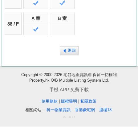
A 室
B 室
88 / F
返回
Copyright © 2000-2026 宅谷地產資訊網 保留一切權利
Property.hk O/B Multiple Listing System Ltd.
收
藏
手機 APP 免費下載
樓
使用條款
|
版權聲明
|
私隱政策
盤
相關網站 :
科一物業資訊
香港豪宅網
搵樓18
Ver. 9.41
繁
简
ENG
體
体