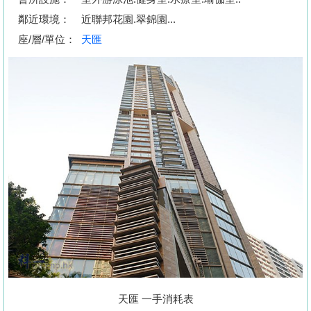
按
鄰近環境：
近聯邦花園.翠錦園...
揭
座/層/單位：
天匯
地
產
博
客
地
產
新
聞
數
據
公
佈
天匯 一手消耗表