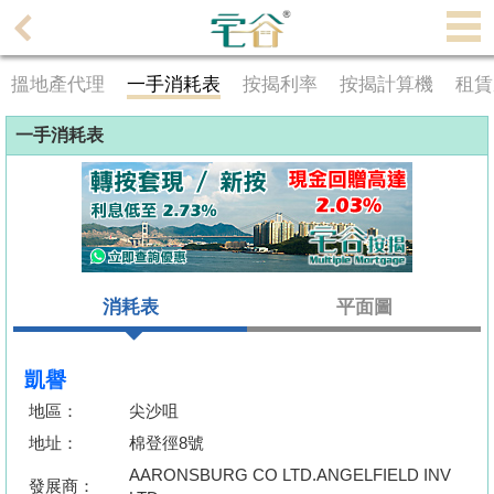
代
理
搵地產代理
一手消耗表
按揭利率
按揭計算機
租賃
主
頁
一手消耗表
搵
樓/
成
交
消耗表
平面圖
業
主
放
凱譽
盤
地區：
尖沙咀
地址：
棉登徑8號
宅
AARONSBURG CO LTD.ANGELFIELD INV
谷
發展商：