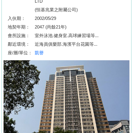
LTD
按
(恒基兆業之附屬公司)
揭
入伙期：
2002/05/29
地
地契年期：
2047 (尚餘21年)
產
會所設施：
室外泳池.健身室.高球練習場等...
博
鄰近環境：
近海員俱樂部.海濱平台花園等...
客
座/層/單位：
凱譽
地
產
新
聞
數
據
公
佈