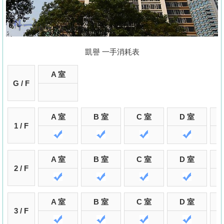
置
業
手
冊
凱譽 一手消耗表
關
A 室
於
G / F
我
們
A 室
B 室
C 室
D 室
1 / F
A 室
B 室
C 室
D 室
2 / F
A 室
B 室
C 室
D 室
3 / F