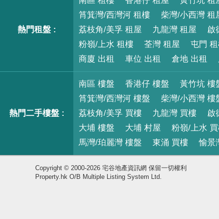
南區 租樓
香港仔 租屋
黃竹坑 租
筲箕灣/西灣河 租樓
柴灣/小西灣 租
熱門租盤 :
荔枝角/美孚 租屋
九龍灣 租屋
啟
粉嶺/上水 租樓
荃灣 租屋
屯門 
商廈 出租
車位 出租
倉地 出租
南區 樓盤
香港仔 樓盤
黃竹坑 樓
筲箕灣/西灣河 樓盤
柴灣/小西灣 樓
熱門二手樓盤 :
荔枝角/美孚 買樓
九龍灣 買樓
啟
大埔 樓盤
大埔 村屋
粉嶺/上水 
馬灣/珀麗灣 樓盤
東涌 買樓
愉景
Copyright © 2000-2026 宅谷地產資訊網 保留一切權利
Property.hk O/B Multiple Listing System Ltd.