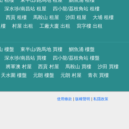
山 租樓
東半山/跑馬地 租屋
鰂魚涌 租樓
深水埗/南昌站 租屋
四小龍/荔枝角站 租樓
西貢 租樓
馬鞍山 租屋
沙田 租屋
大埔 租樓
租樓
村屋 出租
工廠大廈 出租
寫字樓 出租
山 樓盤
東半山/跑馬地 買樓
鰂魚涌 樓盤
深水埗/南昌站 買樓
四小龍/荔枝角站 樓盤
將軍澳 村屋
西貢 村屋
馬鞍山 買樓
沙田 買樓
天水圍 樓盤
元朗 樓盤
元朗 村屋
青衣 買樓
使用條款
|
版權聲明
|
私隱政策