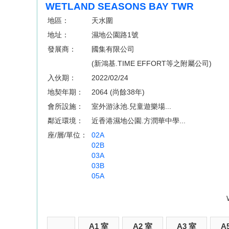
WETLAND SEASONS BAY TWR
地區：
天水圍
地址：
濕地公園路1號
發展商：
國集有限公司
(新鴻基.TIME EFFORT等之附屬公司)
入伙期：
2022/02/24
地契年期：
2064 (尚餘38年)
會所設施：
室外游泳池.兒童遊樂場...
鄰近環境：
近香港濕地公園.方潤華中學...
座/層/單位：
02A
02B
03A
03B
05A
A1 室
A2 室
A3 室
A