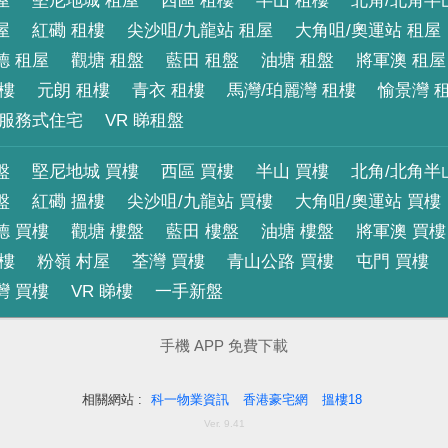
屋
堅尼地城 租屋
西區 租樓
半山 租樓
北角/北角半
屋
紅磡 租樓
尖沙咀/九龍站 租屋
大角咀/奧運站 租屋
德 租屋
觀塘 租盤
藍田 租盤
油塘 租盤
將軍澳 租屋
租樓
元朗 租樓
青衣 租樓
馬灣/珀麗灣 租樓
愉景灣 
服務式住宅
VR 睇租盤
盤
堅尼地城 買樓
西區 買樓
半山 買樓
北角/北角半
盤
紅磡 搵樓
尖沙咀/九龍站 買樓
大角咀/奧運站 買樓
德 買樓
觀塘 樓盤
藍田 樓盤
油塘 樓盤
將軍澳 買樓
買樓
粉嶺 村屋
荃灣 買樓
青山公路 買樓
屯門 買樓
灣 買樓
VR 睇樓
一手新盤
手機 APP 免費下載
相關網站 :
科一物業資訊
香港豪宅網
搵樓18
Ver. 9.41