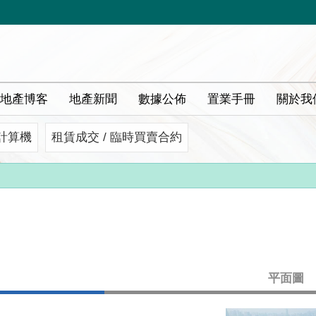
地產博客
地產新聞
數據公佈
置業手冊
關於我
計算機
租賃成交 / 臨時買賣合約
平面圖