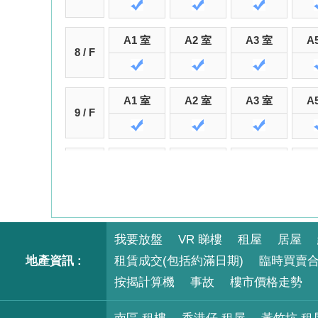
A1 室
A2 室
A3 室
A
8 / F
A1 室
A2 室
A3 室
A
9 / F
A2 室
A3 室
A5 室
A
10 / F
我要放盤
VR 睇樓
租屋
居屋
地產資訊 :
租賃成交(包括約滿日期)
臨時買賣
按揭計算機
事故
樓市價格走勢