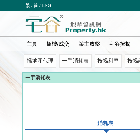
繁
/
简
/
ENG
主頁
搵樓/成交
業主放盤
宅谷按揭
搵地產代理
一手消耗表
按揭利率
按揭
一手消耗表
消耗表