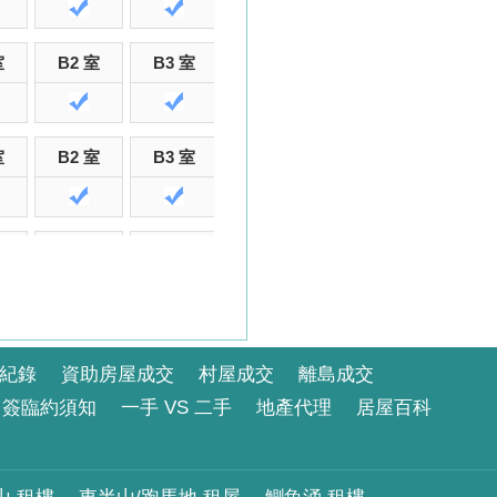
室
B2 室
B3 室
B5 室
B6 室
B7 室
室
B2 室
B3 室
B5 室
B6 室
B7 室
室
B6 室
B7 室
B8 室
C2 室
C3 室
紀錄
資助房屋成交
村屋成交
離島成交
簽臨約須知
一手 VS 二手
地產代理
居屋百科