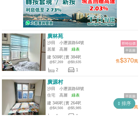
廣林苑
沙田 小瀝源路64號
即時估價
居屋
高層
綠表
平面圖
建 509呎
|
實 384呎
$370
售
萬
收
@$7,269
@$9,635
藏
2
1
樓
廣源村
盤
沙田 小瀝源路68號
住宅
高層
綠表
平面圖
ENG
繁
简
建 346呎
|
實 264呎
排序
$158
售
萬
體
体
@$4,566
@$5,985
1
1
綠怡雅苑
沙田 小瀝源路63號