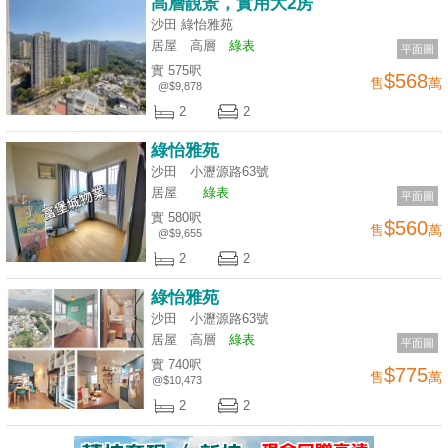
高層靚景，實用大2房
沙田 綠怡雅苑
居屋
高層
綠表
平面圖
實 575呎
$568
售
萬
@$9,878
2
2
綠怡雅苑
沙田 小瀝源路63號
居屋
綠表
平面圖
實 580呎
$560
售
萬
@$9,655
2
2
綠怡雅苑
沙田 小瀝源路63號
居屋
高層
綠表
平面圖
實 740呎
$775
售
萬
@$10,473
2
2