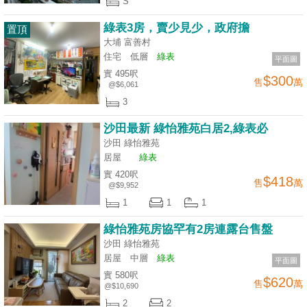
S
綠表3房，賣少見少，政府擔
置頂
大埔 富善村
住宅
低層
綠表
平面圖
實 495呎
$300
售
萬
@$6,061
3
沙田最新 綠怡雅苑白居2,綠表必
沙田 綠怡雅苑
居屋
綠表
實 420呎
$418
售
萬
@$9,952
1
1
1
綠怡雅苑房協罕有2房連露台售盤
沙田 綠怡雅苑
居屋
中層
綠表
平面圖
實 580呎
$620
售
萬
@$10,690
2
2