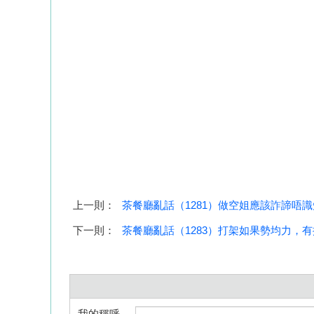
上一則：
茶餐廳亂話（1281）做空姐應該詐諦唔
下一則：
茶餐廳亂話（1283）打架如果勢均力，
我的稱呼