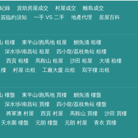
紀錄
資助房屋成交
村屋成交
離島成交
簽臨約須知
一手 VS 二手
地產代理
居屋百科
山 租樓
東半山/跑馬地 租屋
鰂魚涌 租樓
深水埗/南昌站 租屋
四小龍/荔枝角站 租樓
西貢 租樓
馬鞍山 租屋
沙田 租屋
大埔 租樓
租樓
村屋 出租
工廠大廈 出租
寫字樓 出租
山 樓盤
東半山/跑馬地 買樓
鰂魚涌 樓盤
深水埗/南昌站 買樓
四小龍/荔枝角站 樓盤
將軍澳 村屋
西貢 村屋
馬鞍山 買樓
沙田 買樓
天水圍 樓盤
元朗 樓盤
元朗 村屋
青衣 買樓