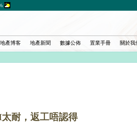
%
地產博客
地產新聞
數據公佈
置業手冊
關於我
FH太耐，返工唔認得