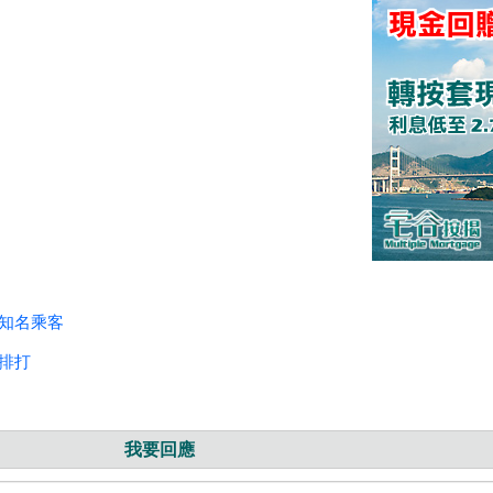
識知名乘客
有排打
我要回應