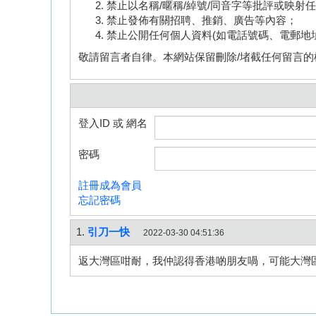
禁止以名稱/暱稱/綽號/同音字等批評或映射
禁止發佈有關招聘、推銷、廣告等內容；
禁止公開任何個人資料(如電話號碼、電郵地
敬請留言者自律。本網站保留刪除/堵截任何留言的
登入ID 或 網名
密碼
註冊成為會員
忘記密碼
1.
引刀一快
2022-03-30 04:51:36
返大灣區咁耐，我仲認得香港啲朋友喎，可能大灣