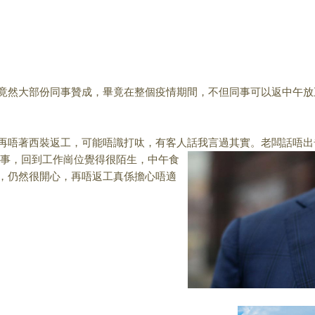
然大部份同事贊成，畢竟在整個疫情期間，不但同事可以返中午放
唔著西裝返工，可能唔識打呔，有客人話我言過其實。老闆話唔
出
同事，回到工作崗位覺得很陌生，中午食
，仍然很開心，再唔返工真係擔心唔適