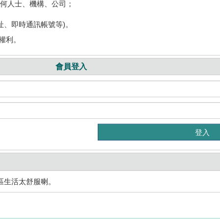
任何人士、機構、公司；
址、即時通訊帳號等)。
權利。
會員登入
區生活太舒服喇。