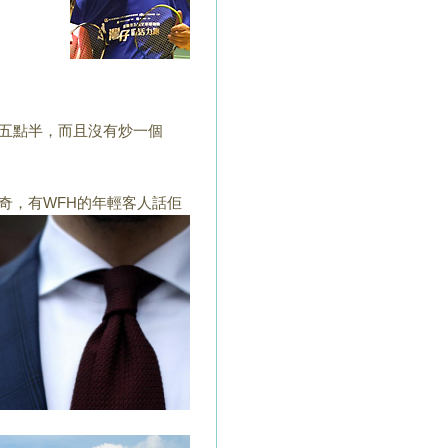
五點半，而且沒有炒一個
奇，有WFH的年輕客人話佢