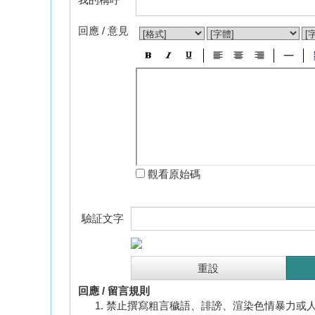
回應 / 意見
觀看原始碼
驗証文字
回應 / 留言規則
禁止撰寫粗言穢語、誹謗、渲染色情暴力或