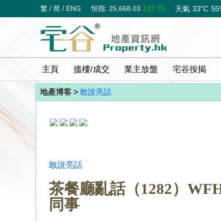
繁
/
简
/
ENG
恒指: 25,668.03
137.75
天氣
33°C
55
主頁
搵樓/成交
業主放盤
宅谷按揭
地產博客 >
敢說亮話
敢說亮話
茶餐廳亂話（1282）W
同事