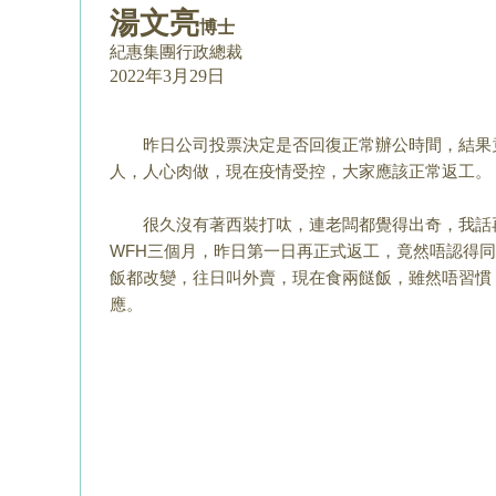
湯文亮
博士
紀惠集團行政總裁
2022年3月29日
昨日公司投票決定是否回復正常辦公時間，結果竟
人，人心肉做，現在疫情受控，大家應該正常返工。
很久沒有著西裝打呔，連老闆都覺得出奇，我話再
WFH三個月，昨日第一日再正式返工，竟然唔認得
飯都改變，往日叫外賣，現在食兩餸飯，雖然唔習慣
應。