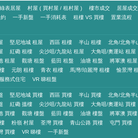
綠表居屋
村屋 ( 買村屋 / 租村屋 )
樓市成交
居屋成交
合約
一手新盤
一手消耗表
租樓 VS 買樓
置業流程
屋
堅尼地城 租屋
西區 租樓
半山 租樓
北角/北角半
屋
紅磡 租樓
尖沙咀/九龍站 租屋
大角咀/奧運站 租屋
德 租屋
觀塘 租盤
藍田 租盤
油塘 租盤
將軍澳 租屋
租樓
元朗 租樓
青衣 租樓
馬灣/珀麗灣 租樓
愉景灣 
服務式住宅
VR 睇租盤
盤
堅尼地城 買樓
西區 買樓
半山 買樓
北角/北角半
盤
紅磡 搵樓
尖沙咀/九龍站 買樓
大角咀/奧運站 買樓
德 買樓
觀塘 樓盤
藍田 樓盤
油塘 樓盤
將軍澳 買樓
買樓
粉嶺 村屋
荃灣 買樓
青山公路 買樓
屯門 買樓
灣 買樓
VR 睇樓
一手新盤