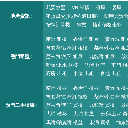
我要放盤
VR 睇樓
租屋
居屋
地產資訊 :
租賃成交(包括約滿日期)
臨時買賣
按揭計算機
事故
樓市價格走勢
南區 租樓
香港仔 租屋
黃竹坑 租
筲箕灣/西灣河 租樓
柴灣/小西灣 租
熱門租盤 :
荔枝角/美孚 租屋
九龍灣 租屋
啟
粉嶺/上水 租樓
荃灣 租屋
屯門 
商廈 出租
車位 出租
倉地 出租
南區 樓盤
香港仔 樓盤
黃竹坑 樓
筲箕灣/西灣河 樓盤
柴灣/小西灣 樓
熱門二手樓盤 :
荔枝角/美孚 買樓
九龍灣 買樓
啟
大埔 樓盤
大埔 村屋
粉嶺/上水 
馬灣/珀麗灣 樓盤
東涌 買樓
愉景