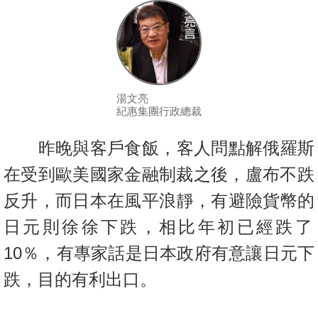
按
揭
地
產
博
湯文亮
紀惠集團行政總裁
客
昨晚與客戶食飯，客人問點解俄羅斯
地
產
在受到歐美國家金融制裁之後，
盧布不跌
新
反升，而日本在風平浪靜，有避險貨幣的
聞
日元則徐徐下跌，
相比年初已經跌了
數
10％，有專家話是日本政府有意讓日元下
據
跌，目
的有利出口。
公
佈