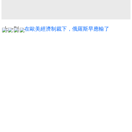
盤
繁
简
ENG
體
体
上一則：
在歐美經濟制裁下，俄羅斯早應輸了
下一則：
是陰陽街，不是陰陽路
更多...
代理公司樓盤推介
御花園
大興工業大廈
大埔中
(建) 2003呎 (實) 1234呎
(建) 26086呎
(建) 431呎 (實
4房(1套房)2廳3廁1...
--
2房1廳
1398萬
$260860/月
40
售價
租金
售價