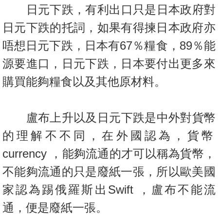
置
日元下跌，有利出口只是日本政府對
業
日元下跌的托詞，如果有得揀日
本政府亦
手
唔想日元下跌，日本有67％糧食，89％能
冊
源要進口，
日元下跌，日本要付出更多來
關
購買能夠糧食以及其他原材料。
於
我
們
盧布上升以及日元下跌是中外對貨幣
的理解不不同，在外國認為，貨
幣
currency ，能夠流通的才可以稱為貨幣，
不能夠流通的只是廢紙一張，所以歐
美國
家認為踢俄羅斯出Swift ，盧布不能流
通，便是廢紙一張。