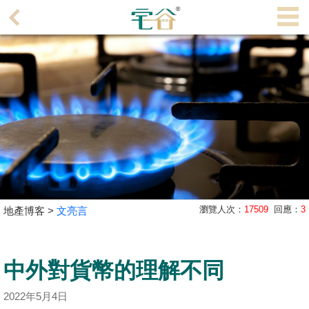
代
理
主
頁
搵
樓/
成
交
業
瀏覽人次：
17509
回應：
3
地產博客 >
文亮言
主
放
盤
中外對貨幣的理解不同
宅
2022年5月4日
谷