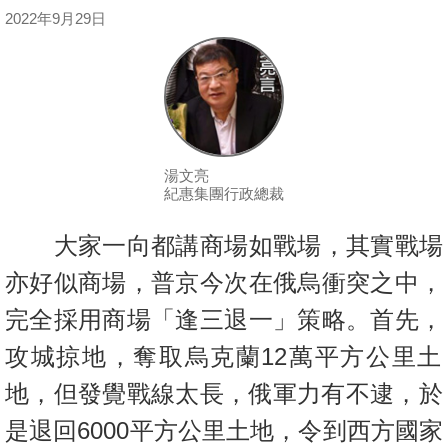
按
2022年9月29日
揭
地
產
博
客
湯文亮
紀惠集團行政總裁
地
產
大家一向都講商場如戰場，其實戰場
新
亦好似商場，普京今次在俄烏衝突之中，
聞
完全採用商場「逢三退一」策略。首先，
數
攻城掠地，
奪取烏克蘭12萬平方公里土
據
地，但發覺戰線太長，俄軍力有不逮，
於
公
佈
是退回6000平方公里土地，令到西方國家