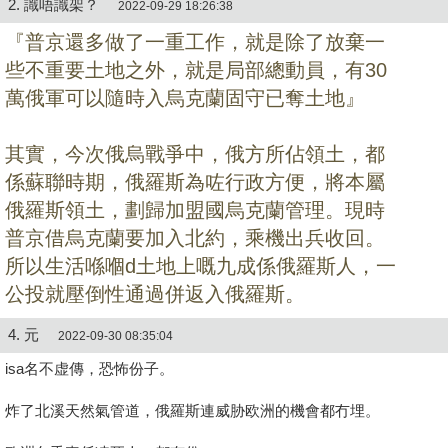
2. 識唔識架？
2022-09-29 18:26:38
『普京還多做了一重工作，就是除了放棄一
些不重要土地之外，
就是局部總動員，有30
萬俄軍可以隨時入烏克蘭固守已奪土地』
其實，今次俄烏戰爭中，俄方所佔領土，都
係蘇聯時期，俄羅斯為咗行政方便，將本屬
俄羅斯領土，劃歸加盟國烏克蘭管理。現時
普京借烏克蘭要加入北約，乘機出兵收回。
所以生活喺嗰d土地上嘅九成係俄羅斯人，一
公投就壓倒性通過併返入俄羅斯。
4. 元
2022-09-30 08:35:04
isa名不虚傳，恐怖份子。
炸了北溪天然氣管道，俄羅斯連威胁欧洲的機會都冇埋。