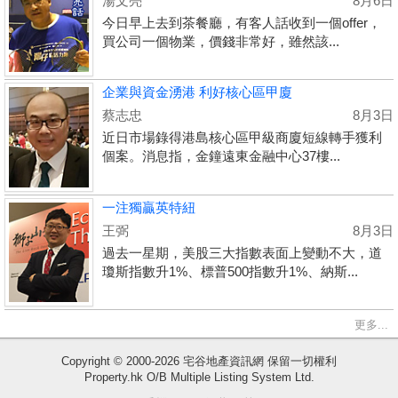
湯文亮
8月6日
今日早上去到茶餐廳，有客人話收到一個offer，
買公司一個物業，價錢非常好，雖然該...
企業與資金湧港 利好核心區甲廈
蔡志忠
8月3日
近日市場錄得港島核心區甲級商廈短線轉手獲利
個案。消息指，金鐘遠東金融中心37樓...
一注獨贏英特紐
王弼
8月3日
過去一星期，美股三大指數表面上變動不大，道
瓊斯指數升1%、標普500指數升1%、納斯...
更多...
Copyright © 2000-2026 宅谷地產資訊網 保留一切權利
Property.hk O/B Multiple Listing System Ltd.
收