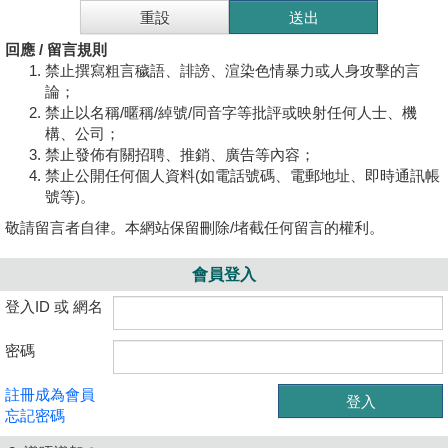
回應 / 留言規則
禁止撰寫粗言穢語、誹謗、渲染色情暴力或人身攻擊的言
論；
禁止以名稱/暱稱/綽號/同音字等批評或映射任何人士、機
構、公司；
禁止發佈有關招聘、推銷、廣告等內容；
禁止公開任何個人資料(如電話號碼、電郵地址、即時通訊帳
號等)。
敬請留言者自律。本網站保留刪除/堵截任何留言的權利。
會員登入
登入ID 或 網名
密碼
註冊成為會員
忘記密碼