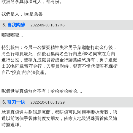
欧洲冬季真係凍死人，都有份。
我們是人，isa是禽兽
5.
自我陶醉
2022-09-30 18:17:45
嘟嘟嘟嘟...
特別報告：今晨一名懷疑精神失常男子葉繼愁打劫金行後，
將金行職員殺死，然後召集兩名金行內應和8名同黨在店內
進行公投，聲稱九成職員贊成金行歸葉繼愁所有，男子還派
出30名同黨留守金行，與警員對峙，聲言不惜代價誓死保衛
自己“投資”的合法資產。
呢個世界真係無奇不有！哈哈哈哈哈哈....
6.
引刀一快
2022-10-01 05:13:29
就算真係過去劃歸烏克蘭，都唔係可以駛橫手嚟掠奪嘅，唔
通以前送個手袋俾前度女朋友，依家人地裝滿珠寶首飾又隨
時攞返咩。