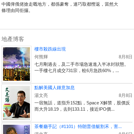
中國俾俄佬搶走嘅地方，都係豪奪，連巧取都慳返，當然大
條理由同佢攞。
地產博客
樓市殺跌線出現
何熊輝
8月8日
七月剛過去，及二手市場急速進入半冰封狀態。
一手樓七月成交731宗，較6月急跌60%，...
點解美國人鍾意加息
湯文亮
8月8日
一宿無話，道指升152點，Space X解禁，股價反
而大升18.19，去到133.11，接近IPO價...
茶餐廳手記（#1101）特朗普借艇割禾，害...