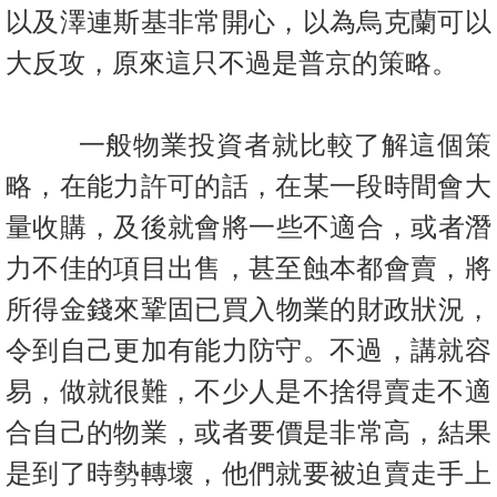
置
以及澤連斯基非常開
心，以為烏克蘭可以
業
大反攻，原來這只不過是普京的策略。
手
冊
一般物業投資者就比較了解這個策
關
略，在能力許可的話，在某一段時
間會大
於
我
量收購，及後就會將一些不適合，或
者潛
們
力不佳的項目出售，
甚至蝕本都會賣，將
所得金錢來鞏固已買入物業的財政狀況，
令到自
己更加有能力防守。不過，講就容
易，做就很難，不少人是不捨得賣
走不適
合自己的物業，或者要價是非常高，結果
是到了時勢轉壞，
他們就要被迫賣走手上