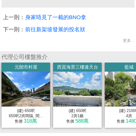
上一則：
身家唔見了一截的BNO拿
下一則：
前往新架坡發展的投名狀
更多...
代理公司樓盤推介
元朗市村屋
西貢海景三樓連天台
藍城
(建) 650呎
(建) 650呎
(建) 210
650呎2房間隔, 間...
2房1廳
4房
318萬
588萬
148
售價
售價
售價