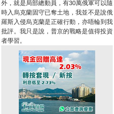
外，
就是局部總動員，有30萬俄軍可以隨
時入烏克蘭固守已奪土地，我
並不是說俄
羅斯入侵烏克蘭是正確行動，亦唔輪到我
批評。我只是說
，普京的戰略是值得投資
者學習。