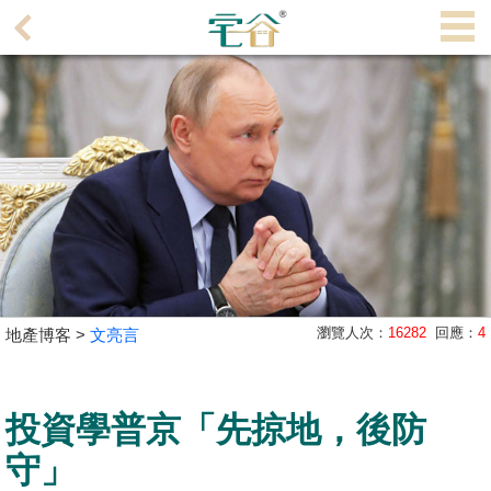
代
理
主
頁
搵
樓/
成
交
業
瀏覽人次：
16282
回應：
4
地產博客 >
文亮言
主
放
盤
投資學普京「先掠地，後防
宅
守」
谷