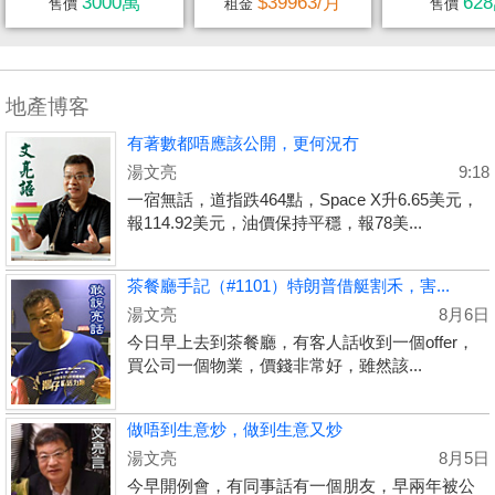
3000萬
$39963/月
62
售價
租金
售價
地產博客
有著數都唔應該公開，更何況冇
湯文亮
9:18
一宿無話，道指跌464點，Space X升6.65美元，
報114.92美元，油價保持平穩，報78美...
茶餐廳手記（#1101）特朗普借艇割禾，害...
湯文亮
8月6日
今日早上去到茶餐廳，有客人話收到一個offer，
買公司一個物業，價錢非常好，雖然該...
做唔到生意炒，做到生意又炒
湯文亮
8月5日
今早開例會，有同事話有一個朋友，早兩年被公