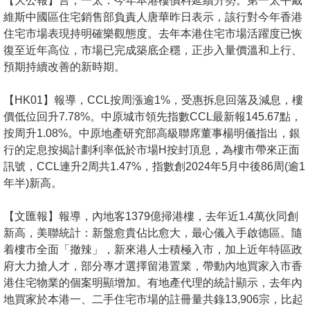
【大公報】言，一太：今年本港樓價料延續升勢。第一太平戴
置
維斯中國區住宅銷售部負責人唐華昨日表示，該行對今年香港
業
住宅市場表現持明確樂觀態度。去年本港住宅市場活躍度已恢
手
復至近年高位，市場已完成築底企穩，正步入量價溫和上行、
冊
預期持續改善的新時期。
關
【HK01】報導，CCL按周漲逾1%，受惠拆息回落及減息，樓
於
價低位回升7.78%。中原城市領先指數CCL最新報145.67點，
按周升1.08%。中原地產研究部高級聯席董事楊明儀指出，銀
我
行的定息按揭計劃利率低於市場H按封頂息，為樓市帶來正面
們
訊號，CCL連升2周共1.47%，指數創2024年5月中後86周(逾1
年半)新高。
【文匯報】報導，內地客1379億掃港樓，去年近1.4萬伙同創
新高，美聯統計：新盤愈貴佔比愈大，最心儀入手啟德區。隨
着樓市全面「撤辣」，新來港人士積極入市，加上近年特區政
府大力搶人才，部分專才選擇留港置業，帶動內地買家入市香
港住宅物業的個案明顯增加。有地產代理的統計顯示，去年內
地買家於本港一、二手住宅市場的註冊量共錄13,906宗，比起