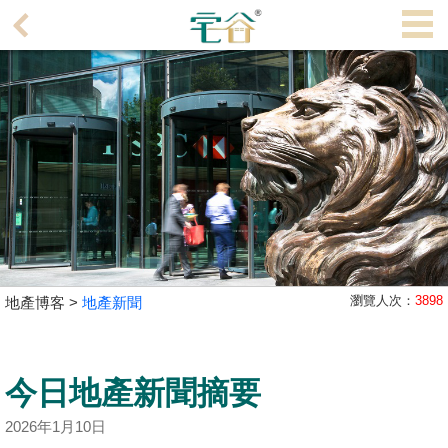
代
理
主
頁
搵
樓/
成
交
業
瀏覽人次：
3898
地產博客 >
地產新聞
主
放
盤
今日地產新聞摘要
宅
2026年1月10日
谷