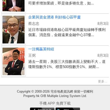
司要求增加業績，即是做多啲生意，如...
企業與資金湧港 利好核心區甲廈
蔡志忠
8月3日
近日市場錄得港島核心區甲級商廈短線轉手獲利
個案。消息指，金鐘遠東金融中心37樓...
一注獨贏英特紐
王弼
8月3日
過去一星期，美股三大指數表面上變動不大，道
瓊斯指數升1%、標普500指數升1%、納斯...
更多...
Copyright © 2000-2026 宅谷地產資訊網 保留一切權利
Property.hk O/B Multiple Listing System Ltd.
收
手機 APP 免費下載
藏