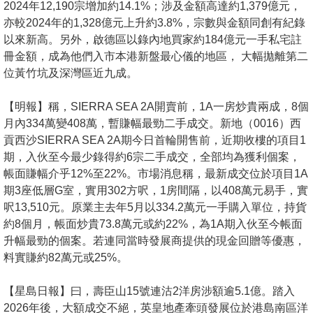
2024年12,190宗增加約14.1%；涉及金額高達約1,379億元，
亦較2024年的1,328億元上升約3.8%，宗數與金額同創有紀錄
以來新高。另外，啟德區以錄內地買家約184億元一手私宅註
冊金額，成為他們入市本港新盤最心儀的地區， 大幅拋離第二
位黃竹坑及深灣區近九成。
【明報】稱，SIERRA SEA 2A開賣前，1A一房炒貴兩成，8個
月內334萬變408萬，暫賺幅最勁二手成交。新地（0016）西
貢西沙SIERRA SEA 2A期今日首輪開售前，近期收樓的項目1
期，入伙至今最少錄得約6宗二手成交，全部均為獲利個案，
帳面賺幅介乎12%至22%。市場消息稱，最新成交位於項目1A
期3座低層G室，實用302方呎，1房間隔，以408萬元易手，實
呎13,510元。原業主去年5月以334.2萬元一手購入單位，持貨
約8個月，帳面炒貴73.8萬元或約22%，為1A期入伙至今帳面
升幅最勁的個案。若連同當時發展商提供的現金回贈等優惠，
料實賺約82萬元或25%。
【星島日報】曰，壽臣山15號連沽2洋房涉額逾5.1億。踏入
2026年後，大額成交不絕，英皇地產牽頭發展位於港島南區洋