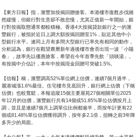
按
揭
【東方日報】指，滙豐加按揭回贈搶客。本港樓市復甦步伐雖
然緩慢，但銀行對生意卻不敢怠慢，尤其正值新一年開始，銀
地
行對按揭取態通常都較積極。香港4大按揭貸款銀行之一的滙
產
豐銀行，被指於近日上調大額按揭回贈至1%，貼近其他中小
型銀行水平。連同上月有多間大型銀行已率先有相同的動作，
博
分析認為，銀行在觀望農曆新年過後樓市會否出現一波「小陽
客
春」，故率先以優惠搶客，希望在今年首季先飲「頭啖湯」。
有按揭中介估計，本年中按揭現金回贈可突破1.5%。
地
產
【信報】稱，滙豐調高52%單位網上估價，連續7個月過半，
新
麗港城漲1.6%最佳。住宅樓市見底回升，銀行網上估價（下稱
聞
估價）也較寬鬆，本報追蹤15個主要屋苑27個相關單位2025
年12月的估價，滙豐銀行共有14個或51.85%單位估價按月上
數
調，並且是連續7個月上調單位比例都逾半，而按年計更有22
據
個或81.48%單位估價獲得調升，按年多2.1倍，扭轉之前3年降
公
多升少的局面。
佈