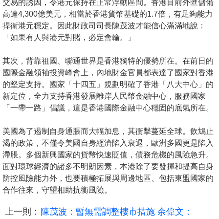
交易的誘因，令港元保持在正常浮動區間。香港目前外匯儲備
高達4,300億美元，相當於香港貨幣基礎的1.7倍，有足夠能力
捍衛港元穩定。因此財政司司長陳茂波才能信心滿滿地說：
「如果有人與港元對賭，必定會輸。」
其次，背靠祖國、聯通世界是香港獨特的優勢所在。在前日的
國際金融領袖投資峰會上，內地財金官員都表達了國家對香港
的堅定支持。國家「十四五」規劃明確了香港「八大中心」的
新定位，全力支持香港發展離岸人民幣金融中心，服務國家
「一帶一路」倡議，這是香港國際金融中心穩固的底氣所在。
美國為了遏制自身通脹而大幅加息，其衝擊蔓延全球。飲鴆止
渴的政策，不僅令美國自身經濟陷入衰退，歐洲多國更是陷入
滯脹。多個新興國家的貨幣快速貶值，債務危機的風險急升。
面對環球經濟的諸多不明朗因素，本港除了要發揮和提高自身
防控風險能力外，也要積極拓展與周邊地區、包括東盟國家的
合作往來，守望相助抗衡風險。
上一則：
陳茂波：暫無需調整樓市措施 余偉文：