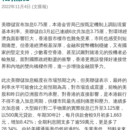
按
2022年11月4日 (文匯報)
揭
地
美聯儲宣布加息0.75厘，本港金管局已按既定機制上調貼現窗
基本利率。美聯儲自3月起已連續6次共加息3.75厘，對環球經
產
濟負面影響巨大，香港股市樓市也難免受累，市民也感受到短
博
期痛楚。但香港經濟根基深厚，金融和貨幣機制穩健，又有國
客
家的堅定支持，少數看空香港、甚至試圖對賭港元的投機者必
輸無疑。面對國際政經動盪的衝擊，香港更應該發揮好連接世
地
界和內地的雙向橋樑作用，進一步增強金融競爭力。
產
新
此次美聯儲加息幅度在市場預期之內，但美聯儲表示，最終的
聞
利率水平可能會比之前預期為高，對市場造成震盪，前晚的美
股和昨日的亞洲股市均承壓。對香港的直接影響，是本港銀行
數
不得不進入加息周期，供樓市民最先感到痛楚和壓力。連續多
據
次加息後，大型銀行對二手物業的實際按息已升至3.125厘，
公
以500萬元貸款、年期30年計，每月供款會較9月初多1,663
佈
元，增加8.42%；全期利息開支多了逾59萬元，更是多了
28.34%。由於美國通脹率仍然超過8%，失業率低，預料未來