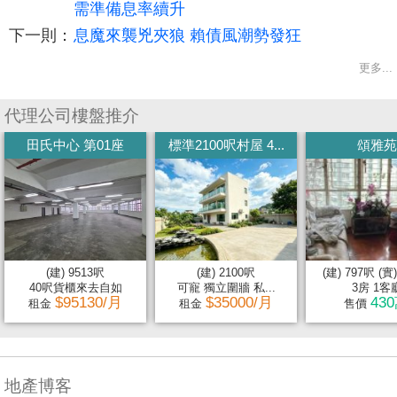
需準備息率續升
下一則：
息魔來襲兇夾狼 賴債風潮勢發狂
更多...
代理公司樓盤推介
田氏中心 第01座
標準2100呎村屋 4...
頌雅苑
(建) 9513呎
(建) 2100呎
(建) 797呎 (實
40呎貨櫃來去自如
可寵 獨立圍牆 私...
3房 1客
$95130/月
$35000/月
43
租金
租金
售價
地產博客