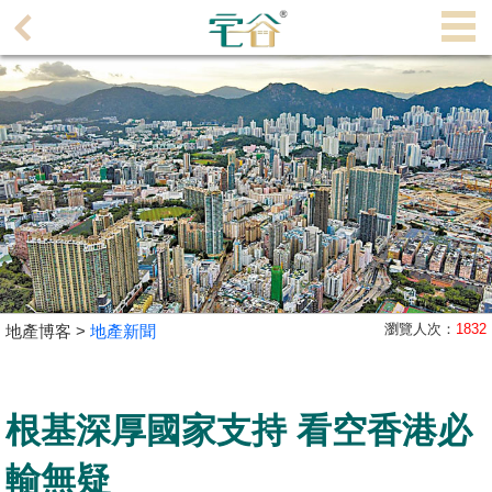
代
理
主
頁
搵
樓/
成
交
業
瀏覽人次：
1832
地產博客 >
地產新聞
主
放
盤
根基深厚國家支持 看空香港必
宅
輸無疑
谷