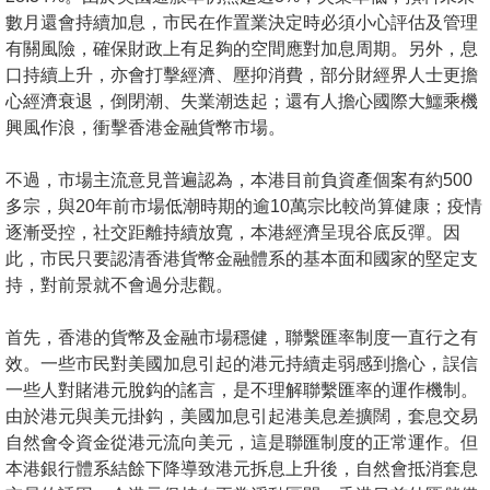
置
數月還會持續加息，市民在作置業決定時必須小心評估及管理
業
有關風險，確保財政上有足夠的空間應對加息周期。另外，息
手
口持續上升，亦會打擊經濟、壓抑消費，部分財經界人士更擔
心經濟衰退，倒閉潮、失業潮迭起；還有人擔心國際大鱷乘機
冊
興風作浪，衝擊香港金融貨幣市場。
關
不過，市場主流意見普遍認為，本港目前負資產個案有約500
於
多宗，與20年前市場低潮時期的逾10萬宗比較尚算健康；疫情
我
逐漸受控，社交距離持續放寬，本港經濟呈現谷底反彈。因
們
此，市民只要認清香港貨幣金融體系的基本面和國家的堅定支
持，對前景就不會過分悲觀。
首先，香港的貨幣及金融市場穩健，聯繫匯率制度一直行之有
效。一些市民對美國加息引起的港元持續走弱感到擔心，誤信
一些人對賭港元脫鈎的謠言，是不理解聯繫匯率的運作機制。
由於港元與美元掛鈎，美國加息引起港美息差擴闊，套息交易
自然會令資金從港元流向美元，這是聯匯制度的正常運作。但
本港銀行體系結餘下降導致港元拆息上升後，自然會抵消套息