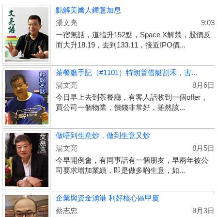
點解美國人鍾意加息
湯文亮
9:03
一宿無話，道指升152點，Space X解禁，股價反
而大升18.19，去到133.11，接近IPO價...
茶餐廳手記（#1101）特朗普借艇割禾，害...
湯文亮
8月6日
今日早上去到茶餐廳，有客人話收到一個offer，
買公司一個物業，價錢非常好，雖然該...
做唔到生意炒，做到生意又炒
湯文亮
8月5日
今早開例會，有同事話有一個朋友，早兩年被公
司要求增加業績，即是做多啲生意，如...
企業與資金湧港 利好核心區甲廈
蔡志忠
8月3日