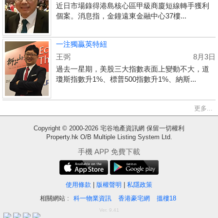
近日市場錄得港島核心區甲級商廈短線轉手獲利
個案。消息指，金鐘遠東金融中心37樓...
一注獨贏英特紐
王弼
8月3日
過去一星期，美股三大指數表面上變動不大，道
瓊斯指數升1%、標普500指數升1%、納斯...
更多...
Copyright © 2000-2026 宅谷地產資訊網 保留一切權利
Property.hk O/B Multiple Listing System Ltd.
收
手機 APP 免費下載
藏
樓
盤
使用條款
|
版權聲明
|
私隱政策
相關網站 :
科一物業資訊
香港豪宅網
搵樓18
繁
简
ENG
Ver. 9.41
體
体