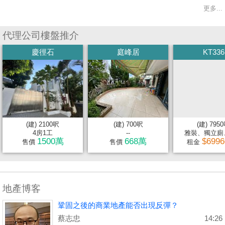
更多...
代理公司樓盤推介
慶徑石
庭峰居
KT336
(建) 2100呎
(建) 700呎
(建) 795
4房1工
--
雅裝、獨立廁、
1500萬
668萬
$699
售價
售價
租金
地產博客
鞏固之後的商業地產能否出現反彈？
蔡志忠
14:26