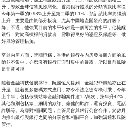
置
升，導致全球信貸風險惡化。香港銀行體系的分類貸款比率從
業
今年第一季的0.98%上升至第二季的1.1%，預計該比率將繼續
手
上升，主要是由於部分板塊，尤其中國地產開發商的評級下
冊
降。不過，他強調目前的水平仍然是一個可控的水平，他提醒
銀行，對於高槓桿的貸款者，需取得良好的憑證及保證等，做
關
好風險管理措施。
於
至於內房方面，阮國恒稱，香港的銀行在內房發展商方面的風
我
險並不集中，亦都沒有銀行正面對集中的暴露，所以目前風險
們
是非常可控。
隨着金融科技發展盛行，阮國恒又提到，金融犯罪風險亦正在
升溫，隨着更多數碼方式應用，亦令不法之徒有機可乘，今年
上半年，包括假網站等金融詐騙案件逾1.2萬次，按年升42%，
其他類別包括線上網購的欺詐、僱傭的欺詐，還有投資、電話
詐騙等。為應對相關問題，金管局會與銀行公會合作，於數月
內推出銀行與銀行之間的分享會和相關平台，加強溝通和風險
管控。