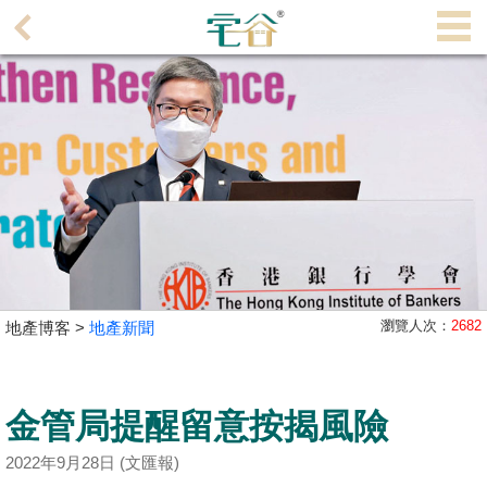
代
理
主
頁
搵
樓/
成
交
業
瀏覽人次：
2682
地產博客 >
地產新聞
主
放
盤
金管局提醒留意按揭風險
宅
2022年9月28日 (文匯報)
谷