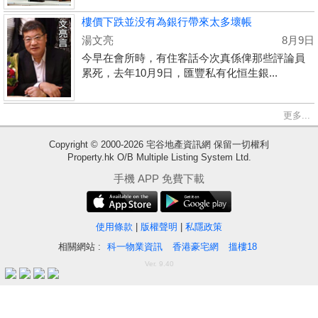
樓價下跌並没有為銀行帶來太多壞帳
湯文亮
8月9日
今早在會所時，有住客話今次真係俾那些評論員
累死，去年10月9日，匯豐私有化恒生銀...
更多...
Copyright © 2000-2026 宅谷地產資訊網 保留一切權利
Property.hk O/B Multiple Listing System Ltd.
收
手機 APP 免費下載
藏
樓
盤
使用條款
|
版權聲明
|
私隱政策
相關網站 :
科一物業資訊
香港豪宅網
搵樓18
繁
简
ENG
Ver. 9.40
體
体