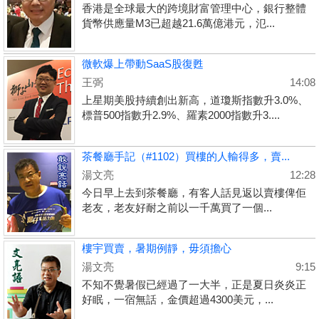
香港是全球最大的跨境財富管理中心，銀行整體
貨幣供應量M3已超越21.6萬億港元，氾...
微軟爆上帶動SaaS股復甦
王弼
14:08
上星期美股持續創出新高，道瓊斯指數升3.0%、
標普500指數升2.9%、羅素2000指數升3....
茶餐廳手記（#1102）買樓的人輸得多，賣...
湯文亮
12:28
今日早上去到茶餐廳，有客人話見返以賣樓俾佢
老友，老友好耐之前以一千萬買了一個...
樓宇買賣，暑期例靜，毋須擔心
湯文亮
9:15
不知不覺暑假已經過了一大半，正是夏日炎炎正
好眠，一宿無話，金價超過4300美元，...