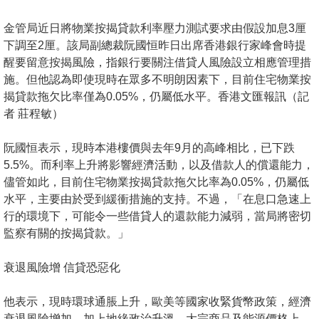
按
揭
金管局近日將物業按揭貸款利率壓力測試要求由假設加息3厘
下調至2厘。該局副總裁阮國恒昨日出席香港銀行家峰會時提
地
醒要留意按揭風險，指銀行要關注借貸人風險設立相應管理措
產
施。但他認為即使現時在眾多不明朗因素下，目前住宅物業按
揭貸款拖欠比率僅為0.05%，仍屬低水平。香港文匯報訊（記
博
者 莊程敏）
客
阮國恒表示，現時本港樓價與去年9月的高峰相比，已下跌
地
5.5%。而利率上升將影響經濟活動，以及借款人的償還能力，
產
儘管如此，目前住宅物業按揭貸款拖欠比率為0.05%，仍屬低
新
水平，主要由於受到緩衝措施的支持。不過，「在息口急速上
聞
行的環境下，可能令一些借貸人的還款能力減弱，當局將密切
監察有關的按揭貸款。」
數
據
衰退風險增 信貸恐惡化
公
佈
他表示，現時環球通脹上升，歐美等國家收緊貨幣政策，經濟
衰退風險增加，加上地緣政治升溫，大宗商品及能源價格上