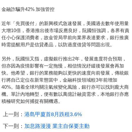
金融詐騙升42% 加強管控
近年「先買後付」的新興模式急速發展，美國過去數年使用量
大增10倍，香港推出後市場反應良好，阮國恒強調，各界有責
任小心保護消費者，故金管局早前向業界表達要求，銀行推廣
時需提醒用戶是信貸產品，以防過度借貸等問題出現。
另外，阮國恒又指，虛擬銀行推出2年，發展進度符合預期，
但亦因為疫情影響有一定拖慢，相信情況紓緩後發展會再加
快。他希望，銀行的業務能夠以更快的速度向前發展，傳統銀
行將自己定位在新常態當中，金融科技領域較3年前增加
40%。隨着全球均關注氣候變化風險，銀行亦可以找到龐大商
機。單計內地轉型，便有數以萬億計融資需求，本地銀行亦應
積極研究如何捕捉有關機遇。
上一則：
港島甲廈首8月跌租3.6%
下一則：
加息路漫漫 業主自保要主動