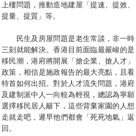
上樓問題，推動造地建屋「提速、提效、
置
業
提量、提質」等。
手
冊
民生及房屋問題是老生常談，非一時
關
三刻就能解決。香港目前面臨最嚴峻的是
於
我
移民潮，港府將開展「搶企業、搶人
才」
們
政策，相信是施政報告的最大亮點，且看
特首如何出招。對於人才流失問題，港府
及建制派中人一向較為輕視，總認為寧願
選擇移民居人籬下，這些背棄家園的人想
走就走吧，遲早他們都會「死死地氣」返
回。