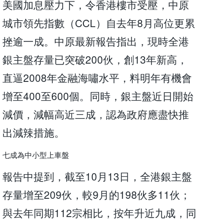
美國加息壓力下，令香港樓市受壓，中原
城市領先指數（CCL）自去年8月高位更累
挫逾一成。中原最新報告指出，現時全港
銀主盤存量已突破200伙，創13年新高，
直逼2008年金融海嘯水平，料明年有機會
增至400至600個。同時，銀主盤近日開始
減價，減幅高近三成，認為政府應盡快推
出減辣措施。
七成為中小型上車盤
報告中提到，截至10月13日，全港銀主盤
存量增至209伙，較9月的198伙多11伙；
與去年同期112宗相比，按年升近九成，同