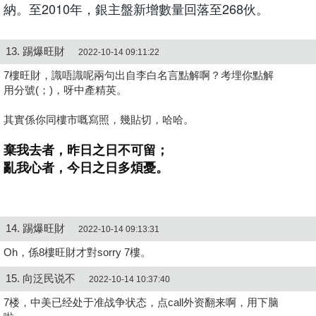
納。至2010年，銀主盤新增數量回落至268伙。
13. 踢爆旺財
2022-10-14 09:11:22
7樓旺財，識唔識呢兩句出自李白名言點解啊？考埋你點解
用分號(；)，呀中產精英。
其實係你同樓市嘅寫照，幾貼切，哈哈。
棄我去者，昨日之日不可留；
亂我心者，今日之日多煩憂。
14. 踢爆旺財
2022-10-14 09:13:31
Oh，係8樓旺財才對sorry 7樓。
15. 向泛民说不
2022-10-14 10:37:40
7楼，中美已经处于准战争状态，点call外资翻来啊，用下脑