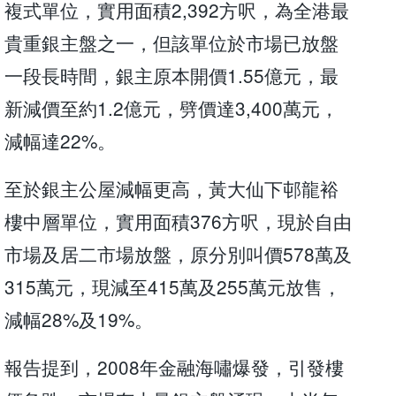
複式單位，實用面積2,392方呎，為全港最
貴重銀主盤之一，但該單位於市場已放盤
一段長時間，銀主原本開價1.55億元，最
新減價至約1.2億元，劈價達3,400萬元，
減幅達22%。
至於銀主公屋減幅更高，黃大仙下邨龍裕
樓中層單位，實用面積376方呎，現於自由
市場及居二市場放盤，原分別叫價578萬及
315萬元，現減至415萬及255萬元放售，
減幅28%及19%。
報告提到，2008年金融海嘯爆發，引發樓