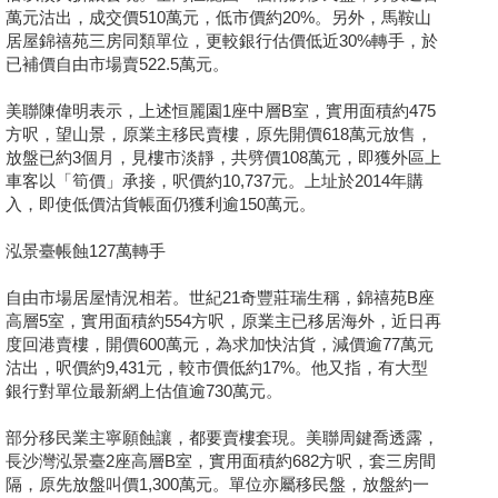
萬元沽出，成交價510萬元，低市價約20%。另外，馬鞍山
居屋錦禧苑三房同類單位，更較銀行估價低近30%轉手，於
已補價自由市場賣522.5萬元。
美聯陳偉明表示，上述恒麗園1座中層B室，實用面積約475
方呎，望山景，原業主移民賣樓，原先開價618萬元放售，
放盤已約3個月，見樓市淡靜，共劈價108萬元，即獲外區上
車客以「筍價」承接，呎價約10,737元。上址於2014年購
入，即使低價沽貨帳面仍獲利逾150萬元。
泓景臺帳蝕127萬轉手
自由市場居屋情況相若。世紀21奇豐莊瑞生稱，錦禧苑B座
高層5室，實用面積約554方呎，原業主已移居海外，近日再
度回港賣樓，開價600萬元，為求加快沽貨，減價逾77萬元
沽出，呎價約9,431元，較市價低約17%。他又指，有大型
銀行對單位最新網上估值逾730萬元。
部分移民業主寧願蝕讓，都要賣樓套現。美聯周鍵喬透露，
長沙灣泓景臺2座高層B室，實用面積約682方呎，套三房間
隔，原先放盤叫價1,300萬元。單位亦屬移民盤，放盤約一