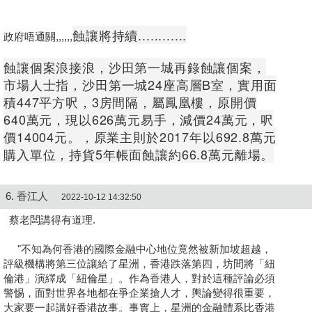
蝕讓將持續............
政府唔通關,,,,,,
蝕讓個案浪接浪，沙田第一城再錄蝕讓個案，
市場人士指，沙田第一城24座高層B室，實用面
積447平方呎，3房間隔，屬鳳凰樓，原開價
640萬元，現以626萬元易手，減價24萬元，呎
價14004元。，原業主則於2017年以692.8萬元
購入單位，持貨5年帳面蝕讓約66.8萬元離場。
6. 香江人
2022-10-12 14:32:50
蔡老闆講得有道理.
"不知為何香港的國際金融中心地位竟然被新加坡超越，
評級機構將第三位讓給了星洲，香港跌落第四，坊間將「紐
倫港」演繹成「紐倫星」。作為香港人，對於這種評論必須
警惕，面對世界各地都在爭企業搶人才，輿論變得很重要，
大家要一起講好香港故事。事實上，星洲的金融體系比香港