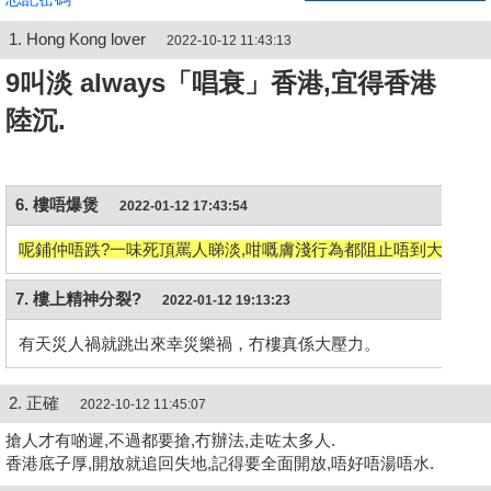
1. Hong Kong lover
2022-10-12 11:43:13
9叫淡 always
「唱衰」香港,
宜得香港
陸沉.
6. 樓唔爆煲
2022-01-12 17:43:54
呢鋪仲唔跌?一味死頂罵人睇淡,咁嘅膚淺行為都阻止唔到大勢,都係
7. 樓上精神分裂?
2022-01-12 19:13:23
有天災人禍就跳出來幸災樂禍，冇樓真係大壓力。
2. 正確
2022-10-12 11:45:07
搶人才有啲遲,不過都要搶,冇辦法,走咗太多人.
香港底子厚,開放就追回失地,記得要全面開放,唔好唔湯唔水.