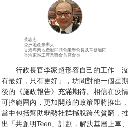
按
揭
地
產
蔡志忠
博
亞洲地產創辦人
客
香港專業地產顧問商會榮譽會長及常務顧問
香港東區工商業聯會首席會長
地
產
行政長官李家超形容自己的工作「沒
新
有最好，只有更好」，坊間對他一個星期
聞
後的《施政報告》充滿期待。相信在疫情
數
可控範圍內，更加開放的政策即將推出，
據
當中包括幫助弱勢社群擺脫跨代貧窮，推
公
佈
出「共創明Teen」計劃，解決基層上車、