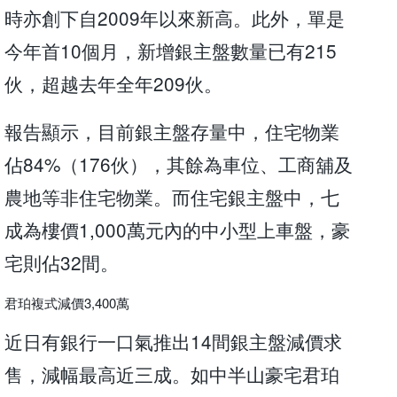
時亦創下自2009年以來新高。此外，單是
今年首10個月，新增銀主盤數量已有215
伙，超越去年全年209伙。
報告顯示，目前銀主盤存量中，住宅物業
佔84%（176伙），其餘為車位、工商舖及
農地等非住宅物業。而住宅銀主盤中，七
成為樓價1,000萬元內的中小型上車盤，豪
宅則佔32間。
君珀複式減價3,400萬
近日有銀行一口氣推出14間銀主盤減價求
售，減幅最高近三成。如中半山豪宅君珀