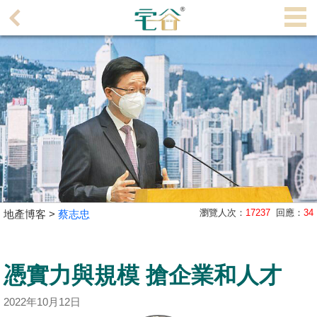
代
理
主
頁
搵
樓/
成
交
業
瀏覽人次：
17237
回應：
34
地產博客 >
蔡志忠
主
放
盤
憑實力與規模 搶企業和人才
宅
2022年10月12日
谷