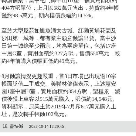
轉讓個案，當中屯門御半山1B座一個實用面積約
404方呎單位，上月以582萬元售出，持貨約4年帳
蝕約98.5萬元，期內樓價跌幅約14.5%。
至於大型屋苑如鰂魚涌太古城、紅磡黃埔花園及
沙田第一城等，都有業主願意蝕讓出貨。當中沙
田第一城錄至少兩宗，均為兩房單位，包括17座
中層G室，實用面積約327方呎，售價550萬元，較
約4年前購入價帳面低約49萬元。
8月蝕讓情況更趨嚴重，首3日市場已出現逾10宗
帳面貶值二手成交。美聯林健偉表示，上述慧安
園1座中層H室，實用面積約354方呎，望樓景，減
價後獲上車客以515萬元購入，呎價約14,548元。
資料顯示，原業主於2019年7月斥617萬元購入上
址，是次轉手帳蝕102萬元。
18. 盡快減
2022-10-14 12:29:45