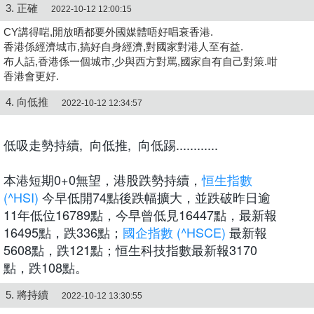
3. 正確
2022-10-12 12:00:15
CY講得啱,開放晒都要外國媒體唔好唱衰香港.
香港係經濟城市,搞好自身經濟,對國家對港人至有益.
布人話,香港係一個城市,少與西方對罵,國家自有自己對策.咁
香港會更好.
4. 向低推
2022-10-12 12:34:57
低吸走勢持續, 向低推, 向低踢............
本港短期0+0無望，港股跌勢持續，
恒生指數
(^HSI)
今早低開74點後跌幅擴大，並跌破昨日逾
11年低位16789點，今早曾低見16447點，最新報
16495點，跌336點；
國企指數 (^HSCE)
最新報
5608點，跌121點；恒生科技指數最新報3170
點，跌108點。
5. 將持續
2022-10-12 13:30:55