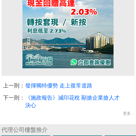
上一則：
發揮獨特優勢 走上復常道路
下一則：
《施政報告》減印花稅 顯搶企業搶人才
決心
更多...
代理公司樓盤推介