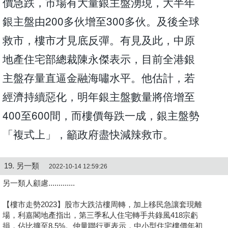
價急跌，市場有大量銀主盤湧現，大半年
銀主盤由200多伙增至300多伙。及後全球
救市，樓市才見底反彈。有見及此，中原
地產住宅部總裁陳永傑表示，目前全港銀
主盤存量直逼金融海嘯水平。他估計，若
經濟持續惡化，明年銀主盤數量將倍增至
400至600間，而樓價每跌一成，銀主盤勢
「複式上」，籲政府盡快減辣救市。
19. 另一類
2022-10-14 12:59:26
另一類人顧慮.............
【樓市走勢2023】股市大跌沽樓周轉，加上移民急讓套現離
場，利嘉閣地產指出，第三季私人住宅轉手共錄風418宗虧
損，佔比擴至8.5%。仲量聯行更表示，中小型住宅樓價年初