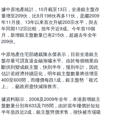
據中原地產統計，10月截至13日，全港銀主盤存
量增至209伙，比9月198伙再多11伙，是繼2009
年11月後、13年以來首次升破200宗水平，與去
年同期112宗比較，按年升近9成。今年首10個
月，新增銀主盤數量已有215伙，超越去年全年
209伙。
中原地產住宅部總裁陳永傑表示，目前全港銀主
盤存量可謂直逼金融海嘯水平。由於每個物業由
斷供到變成銀主盤，快則半年，慢則年計，因此
估計若經濟持續惡化，明年銀主盤數量將倍增至
400至600間，而樓價每跌1成，銀主盤勢「複式
上」，籲政府盡快減辣救市。
據資料顯示，2008及2009年全年，本港新增銀主
盤數量分別有633及705間，由於當年樓價於短短
半年急跌近2成，銀主盤劈價求售，很快被市場吸