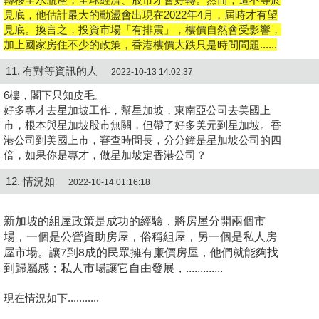
見底，他估計最大的動盪會出現在2022年4月，屆時才有望
見底。換言之，投資市場「有排震」，樓價自然會受影響，
加上國家房住不少的政策，香港樓價大跌只是時間問題......
11. 有對等資訊的人
2022-10-13 14:02:37
6樓，閣下只知皮毛。
好多專才去星加坡工作，幫星加坡，東南亞公司去美國上
市，根本與星加坡股市無關，但帶了好多美元到星加坡。香
港公司到美國上市，審查時間長，分分鐘是星加坡公司的四
倍，如果你是專才，做星加坡定香港公司？
12. 情況如
2022-10-14 01:16:18
新加坡的組屋政策是成功的經驗，將房屋分開兩個市
場，一個是公營資助房屋，俗稱組屋，另一個是私人房
屋市場。讓7到8成的民眾擁有廉價房屋，他們就能夠找
到歸屬感；私人市場讓它自由發展，.............
現在情況如下...........