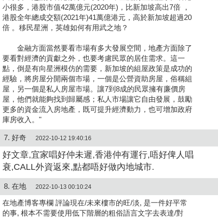
小很多，港股市值42萬億元(2020年)，比新加坡高出7倍 ，
港股全年總成交額(2021年)41萬億港元，高於新加坡超過20
倍 。移民星洲，英雄如何有用武之地？
金融方面當然要看市場有多大發展空間，地產方面除了
要看對經濟的貢獻之外，也要考慮民眾的居住需求。這一
點，倒是有向星洲模仿的需要，新加坡的組屋政策是成功的
經驗，將房屋分開兩個市場，一個是公營資助房屋，俗稱組
屋，另一個是私人房屋市場。讓7到8成的民眾擁有廉價房
屋，他們就能夠找到歸屬感；私人市場讓它自由發展，鼓勵
更多的資金流入房地產，既可提升經濟動力，也可增加政府
庫房收入。"
7. 好奇
2022-10-12 19:40:16
好文章,宜家唱好仲未遲,香港仲有運行,唔好俾人唱
衰,CALL外資返來,點都唔好做內地城市.
8. 在地
2022-10-13 00:10:24
在地產博客專欄 評論現在/未來樓市的旺/淡, 是一件好平常
的事, 根本不需要使用低下階層的粗俗語言文字去表達/對