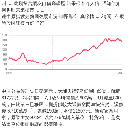
叫......此類留言網友自稱高學歷,結果根本冇人信, 唔知佢如
何叫旺未來樓市, ......
連中原指數走勢圖強弱市況都唔識睇, 真慘情......請問: 什麼
時段叫旺樓市好 ???
中原分區經理吳日榮表示，大埔天鑽7座低層H單位，面積
617方呎，3房間隔，7月放盤時開價約900萬，8月減至800
萬，由於業主已移民，願提供較大議價空間加快沽貨，議價
後以710萬易手，累減190萬，呎價11507元。新買家為用
家，原業主於2019年以約776萬購入單位，持貨3年，是次
沽出單位帳面蝕讓約66萬離場。