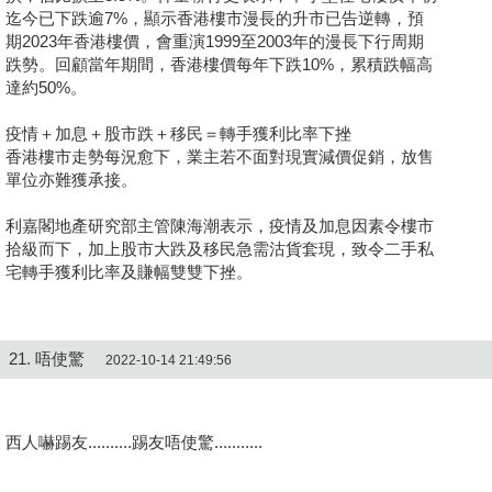
迄今已下跌逾7%，顯示香港樓市漫長的升市已告逆轉，預
期2023年香港樓價，會重演1999至2003年的漫長下行周期
跌勢。回顧當年期間，香港樓價每年下跌10%，累積跌幅高
達約50%。
疫情＋加息＋股市跌＋移民＝轉手獲利比率下挫
香港樓市走勢每況愈下，業主若不面對現實減價促銷，放售
單位亦難獲承接。
利嘉閣地產研究部主管陳海潮表示，疫情及加息因素令樓市
拾級而下，加上股市大跌及移民急需沽貨套現，致令二手私
宅轉手獲利比率及賺幅雙雙下挫。
21. 唔使驚
2022-10-14 21:49:56
西人嚇踢友..........踢友唔使驚...........