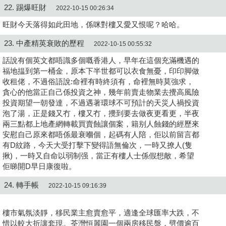
22. 踢爆旺財
2022-10-15 00:26:34
旺財今天落得如此田地，係咪對樓又愛又恨呢？哈哈。
23. 中產精英衰敗的歷程
2022-10-15 00:55:32
話說有個英文都唔識多個嘅香港人，早年在這個充滿機遇的
福地揾到第一桶金，原本下半世都可以衣食無憂，印印脚做
收租佬，不過俗語說:命裡有時終須有，命裡無時莫強求，
貪心的他當正自己係投資之神，幾年前賣走物業去攪高風險
投資期望一朝發達，不過遇著環球不可預計的天災人禍投資
泡了湯，正是錢又冇，樓又冇，攪到要去做夜更看更，半夜
兩三點都上地產網轉載買賣蝕讓個案，籍别人蝕錢的經歷來
安慰自己原來都唔係最衰嗰個，起碼有人陪，佢以前留言都
有D紋路，今天大受打擊下變得語無倫次，一時又撩人(隻
揪)，一時又自命以弱制强，當正有樓人士係假想敵，希望
佢睇開D早日康復啦。
24. 轉手帳
2022-10-15 09:16:39
樓市氣氛淡靜，移民業主愈賣愈平，適逢全球匯率大跌，不
惜以較大折讓套現。荃灣恒麗園一個兩房移民盤，劈價逾百