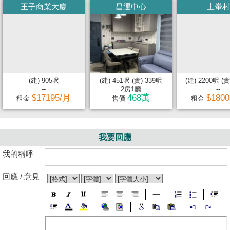
王子商業大廈
昌運中心
上輋村
(建) 905呎
(建) 451呎 (實) 339呎
(建) 2200呎 (實
--
2房1廳
--
$17195/月
468萬
$180
租金
售價
租金
我要回應
我的稱呼
回應 / 意見