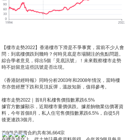
【樓市走勢2022】香港樓市下滑是不爭事實，當前不少人會
問：到底樓價跌到幾時？何時見底是市場關注的焦點問題。
綜合學者意見，得出5個「見底訊號」！未來觀察樓市走勢
時不妨留意這些訊號是否出現。
《香港財經時報》同時分析2003年和2008年情況，當時樓
收
市亦曾經歷下跌和見頂反彈，溫故知新，值得參考。
藏
樓市走勢2022｜首8月私樓售價指數累跌6.5%
樓
據官方數據顯示，近期樓市量價俱跌。據差餉物業估價署資
盤
料，今年首個8月，私人住宅售價指數累跌6.5%，自從5月
後更連跌3個月。
繁
简
ENG
首9個月買賣合約共有36,664宗
體
体
在樓市成交上，從土地註冊處資料所得，今年首9個月每月