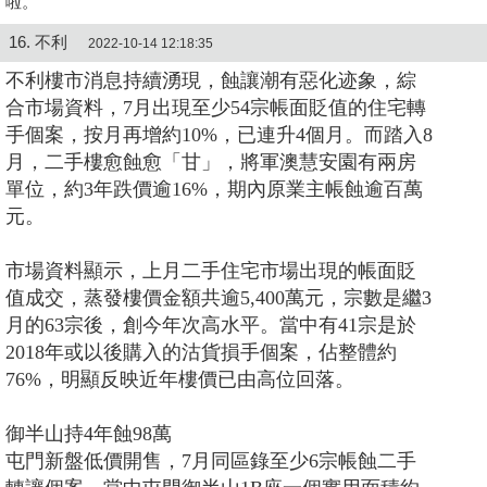
啦。
16. 不利
2022-10-14 12:18:35
不利樓市消息持續湧現，蝕讓潮有惡化迹象，綜
合市場資料，7月出現至少54宗帳面貶值的住宅轉
手個案，按月再增約10%，已連升4個月。而踏入8
月，二手樓愈蝕愈「甘」，將軍澳慧安園有兩房
單位，約3年跌價逾16%，期內原業主帳蝕逾百萬
元。
市場資料顯示，上月二手住宅市場出現的帳面貶
值成交，蒸發樓價金額共逾5,400萬元，宗數是繼3
月的63宗後，創今年次高水平。當中有41宗是於
2018年或以後購入的沽貨損手個案，佔整體約
76%，明顯反映近年樓價已由高位回落。
御半山持4年蝕98萬
屯門新盤低價開售，7月同區錄至少6宗帳蝕二手