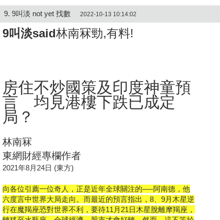
9. 9叫淡 not yet 找數
2022-10-13 10:14:02
9叫淡said
林南冧
勁,有料!
房住不炒國策及印度神童預
言 均見港樓下跌已成定
局？
林南冧
東網財經專欄作者
2021年8月24日 (東方)
向各位引薦一位奇人，正是近年全球關注的──阿南德，他
六度言中世界大局走向。而最近的預言指出，8、9月木星逆
行在魔羯座恐對世界不利，要待11月21日木星脫離摩羯座，
轉移至水瓶座，全球經濟、股市才會好轉。然而，這不等於