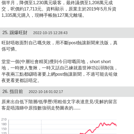
個半月，降價至1,230萬元吸客，最終議價至1,208萬元成
交，呎價約17,713元。資料顯示，原業主於2019年5月斥資
1,335萬元購入，現轉手帳蝕127萬元離場。
25. 踢爆旺財
2022-10-15 12:28:43
旺財唔敢面對自己嘅失敗，用不斷post蝕讓新聞來洗版，真
係可憐。
堂堂一個(中層社會精英)攪到今日咁嘅田地，short short
地，一時撩人隻揪，一時又話自己練就蓋世神功以弱制強，
半夜兩三點都瞓唔著要上網post蝕讓新聞，不過可能去咗做
夜更看更都話唔定。
26. 指目前
2022-10-16 01:02:17
原來出自低下階層/低學歷/用粗俗文字表達意見/見解的留言
客是唔識睇中原指數強弱走勢圖表的......