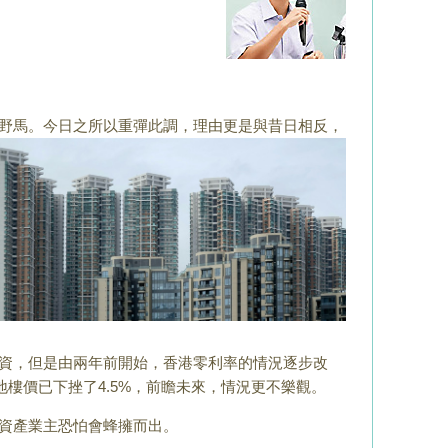
野馬。今日之所以重彈此調，理由更是與昔日相反，
資，但是由兩年前開始，香港零利率的情況逐步改
樓價已下挫了4.5%，前瞻未來，情況更不樂觀。
資產業主恐怕會蜂擁而出。