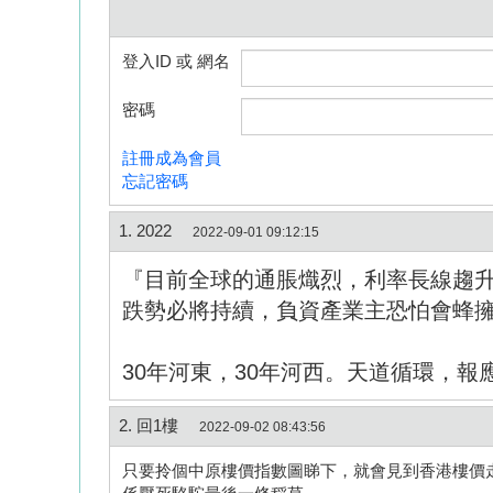
登入ID 或 網名
密碼
註冊成為會員
忘記密碼
1. 2022
2022-09-01 09:12:15
『目前全球的通脹熾烈，利率長線趨
跌勢必將持續，負資產業主恐怕會蜂
30年河東，30年河西。天道循環，報
2. 回1樓
2022-09-02 08:43:56
只要拎個中原樓價指數圖睇下，就會見到香港樓價