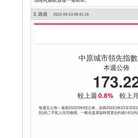
係壓死駱駝最後一條稻草。
3. 路過
2022-09-03 08:41:19
中原城市領先指數 
本週公佈
173.2
較上週
0.8%
較上
每週五公佈 – 最新2022/09/02公佈，反映2022/08/22至20
段)的二手私人住宅樓價。一般在簽署臨時買賣合約後14日內