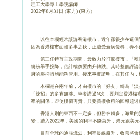
理工大學專上學院講師
2022年8月31日 (東方) (東方)
以往本欄經常談論香港樓市，近年卻很少在這個話
因為香港樓市面臨多事之秋，正遭受衰病侵尋，弄不
第三任特首主政期間，最致力於打擊樓市，「辣招
紛紛舉手投降，估計樓價要由升轉跌。其時整個評論
府的壓抑措施能夠管用。後來事實證明，在其任內，
本欄是在兩年前，才由樓市的「好友」轉為「淡友
「辣招」的多寡無涉。筆者講過N次，要判定香港樓
率的關係，即使樓價再貴，只要買樓收租的回報超過
香港人別的東西不一定多，但勝在錢多，海量的資
變，踏入2022年，美國的利率不斷急升，港元跟美
目前全球的通脹熾烈，利率長線趨升，收息將會比