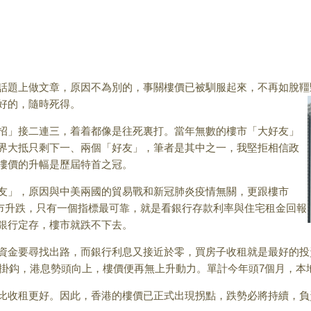
題上做文章，原因不為別的，事關樓價已被馴服起來，不再如脫韁
好的，隨時死得。
」接二連三，着着都像是往死裏打。當年無數的樓市「大好友」
界大抵只剩下一、兩個「好友」，筆者是其中之一，我堅拒相信政
樓價的升幅是歷屆特首之冠。
」，原因與中美兩國的貿易戰和新冠肺炎疫情無關，更跟樓市
市升跌，只有一個指標最可靠，就是看銀行存款利率與住宅租金回報
銀行定存，樓市就跌不下去。
金要尋找出路，而銀行利息又接近於零，買房子收租就是最好的投
元掛鈎，港息勢頭向上，樓價便再無上升動力。單計今年頭7個月，本地
收租更好。因此，香港的樓價已正式出現拐點，跌勢必將持續，負