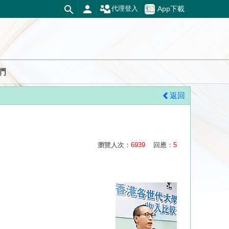
App下載
代理登入
們
返回
瀏覽人次：
6939
回應：
5