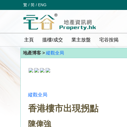
繁
/
简
/
ENG
主頁
搵樓/成交
業主放盤
宅谷按揭
地產博客 >
縱觀全局
縱觀全局
香港樓市出現拐點
陳偉強