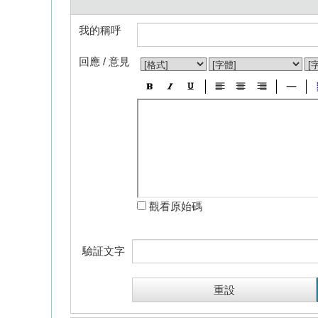
我的稱呼
回應 / 意見
觀看原始碼
驗証文字