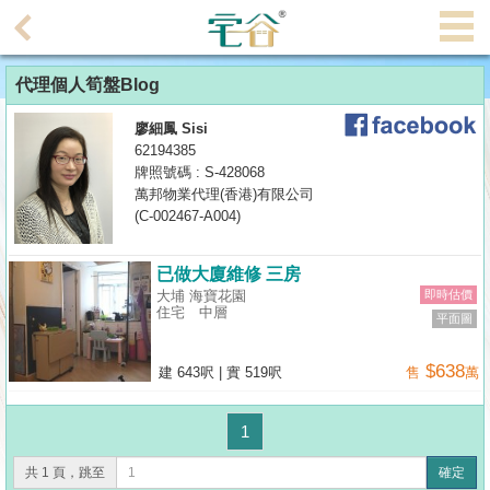
代
理
代理個人筍盤Blog
主
頁
廖細鳳 Sisi
62194385
搵
牌照號碼 : S-428068
萬邦物業代理(香港)有限公司
樓/
(C-002467-A004)
成
交
已做大廈維修 三房
大埔 海寶花園
即時估價
業
住宅
中層
平面圖
主
放
$638
建 643呎
|
實 519呎
售
萬
盤
1
宅
谷
共 1 頁，跳至
確定