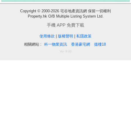
按
揭
Copyright © 2000-2026 宅谷地產資訊網 保留一切權利
Property.hk O/B Multiple Listing System Ltd.
地
手機 APP 免費下載
產
使用條款
|
版權聲明
|
私隱政策
博
相關網站 :
科一物業資訊
香港豪宅網
搵樓18
客
Ver. 9.40
地
產
新
聞
收
數
藏
據
樓
公
盤
佈