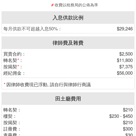
#
收費以稅務局的公佈為準
入息供款比例
每月供款不可超越入息50%：
$29,246
律師費及雜費
買賣合約：
$2,500
轉名契
*
：
$11,800
按揭契
*
：
$7,375
經紀佣金：
$56,000
*
因律師收費現已浮動, 請自行與律師行商議
田土廳費用
轉名契：
$210
樓契：
$230 - $450
按揭契：
$210
註冊費：
$300
查冊費：
$30