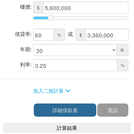
樓價:
$
借貸率:
或
%
$
年期:
年
利率:
%
加入二按計算
詳細供款表
重設
計算結果