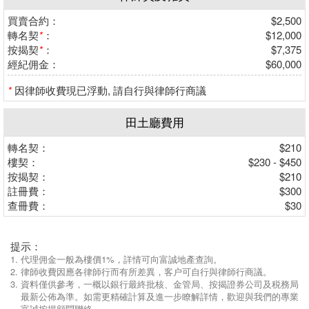
買賣合約：
$2,500
轉名契
*
：
$12,000
按揭契
*
：
$7,375
經紀佣金：
$60,000
*
因律師收費現已浮動, 請自行與律師行商議
田土廳費用
轉名契：
$210
樓契：
$230 - $450
按揭契：
$210
註冊費：
$300
查冊費：
$30
提示：
代理佣金一般為樓價1%，詳情可向富誠地產查詢。
律師收費因應各律師行而有所差異，客户可自行與律師行商議。
資料僅供參考，一概以銀行最終批核、金管局、按揭證券公司及税務局
最新公佈為準。如需更精確計算及進一步瞭解詳情，歡迎與我們的專業
富誠按揭顧問聯絡。