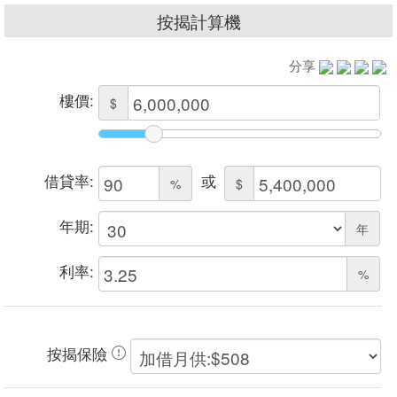
按揭計算機
分享
樓價:
$
借貸率:
或
%
$
年期:
年
利率:
%
按揭保險