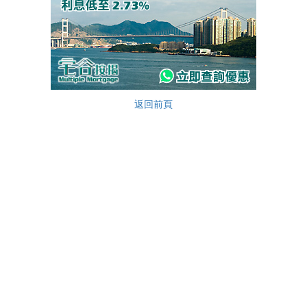
按
揭
地
產
博
返回前頁
收
客
藏
地
樓
產
盤
新
繁
聞
體
數
简
據
体
公
佈
ENG