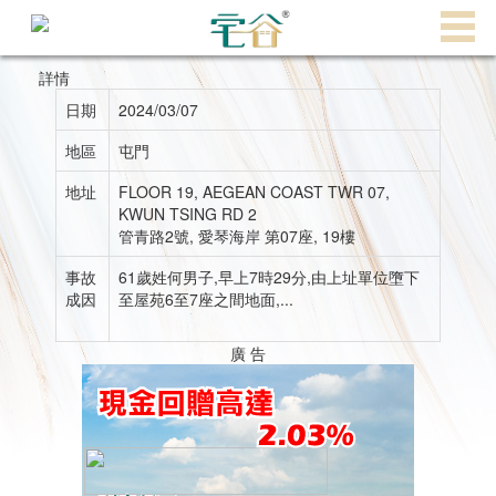
代
理
詳情
主
日期
2024/03/07
頁
地區
屯門
搵
地址
FLOOR 19, AEGEAN COAST TWR 07,
樓/
KWUN TSING RD 2
成
管青路2號, 愛琴海岸 第07座, 19樓
交
事故
61歲姓何男子,早上7時29分,由上址單位墮下
成因
至屋苑6至7座之間地面,...
業
主
廣 告
放
盤
宅
谷