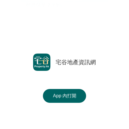
按
揭
地
產
博
客
返回前頁
地
宅谷地產資訊網
Copyright © 2000-2026 宅谷地產資訊網 保留一切權利
產
Property.hk O/B Multiple Listing System Ltd.
新
手機 APP 免費下載
聞
收
App 內打開
數
使用條款
|
版權聲明
|
私隱政策
藏
據
相關網站 :
科一物業資訊
香港豪宅網
搵樓18
樓
公
Ver. 9.40
盤
佈