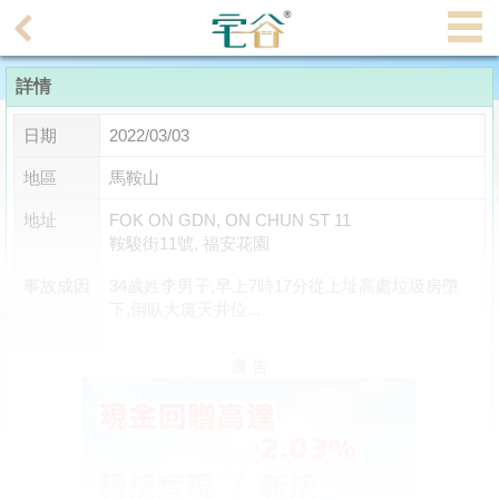
代
理
詳情
主
頁
日期
2022/03/03
搵
地區
馬鞍山
樓/
地址
FOK ON GDN, ON CHUN ST 11
成
鞍駿街11號, 福安花園
交
事故成因
34歲姓李男子,早上7時17分從上址高處垃圾房墮
下,倒臥大廈天井位...
業
主
廣 告
放
盤
宅
谷