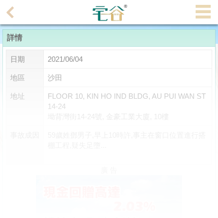
代
理
詳情
主
頁
日期
2021/06/04
搵
地區
沙田
樓/
地址
FLOOR 10, KIN HO IND BLDG, AU PUI WAN ST
成
14-24
交
坳背灣街14-24號, 金豪工業大廈, 10樓
事故成因
59歲姓鄧男子,早上10時許,事主在窗口位置進行搭
業
棚工程,疑失足墮...
主
放
廣 告
盤
宅
谷