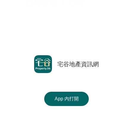
按
揭
地
產
博
客
返回前頁
地
宅谷地產資訊網
產
Copyright © 2000-2026 宅谷地產資訊網 保留一切權利
Property.hk O/B Multiple Listing System Ltd.
新
聞
手機 APP 免費下載
收
App 內打開
數
藏
使用條款
|
版權聲明
|
私隱政策
據
樓
相關網站 :
科一物業資訊
香港豪宅網
搵樓18
公
盤
Ver. 9.41
佈