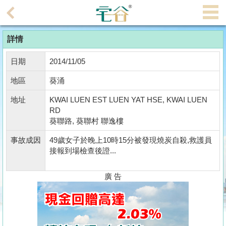
代
理
詳情
主
頁
日期
2014/11/05
搵
地區
葵涌
樓/
地址
KWAI LUEN EST LUEN YAT HSE, KWAI LUEN
成
RD
交
葵聯路, 葵聯村 聯逸樓
事故成因
49歲女子於晚上10時15分被發現燒炭自殺,救護員
業
接報到場檢查後證...
主
放
廣 告
盤
宅
谷