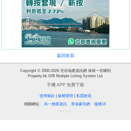
按
揭
地
產
博
客
返回前頁
地
產
Copyright © 2000-2026 宅谷地產資訊網 保留一切權利
Property.hk O/B Multiple Listing System Ltd.
新
聞
手機 APP 免費下載
收
使用條款
|
版權聲明
|
私隱政策
數
藏
相關網站 :
科一物業資訊
香港豪宅網
搵樓18
據
樓
Ver. 9.40
公
盤
佈