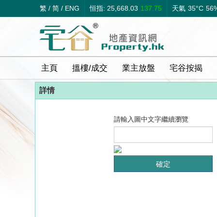
繁
/
简
/
ENG
恒指: 25,668.03
137.75
天氣
35°C
56
主頁
搵樓/成交
業主放盤
宅谷按揭
詳情
請輸入圖中文字繼續瀏覽