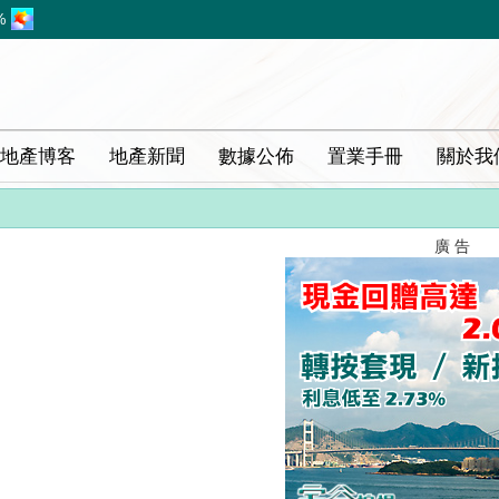
%
地產博客
地產新聞
數據公佈
置業手冊
關於我
廣 告