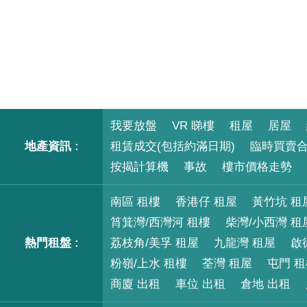
我要放盤
VR 睇樓
租屋
居屋
地產資訊 :
租賃成交(包括約滿日期)
臨時買賣
按揭計算機
事故
樓市價格走勢
南區 租樓
香港仔 租屋
黃竹坑 租
筲箕灣/西灣河 租樓
柴灣/小西灣 租
熱門租盤 :
荔枝角/美孚 租屋
九龍灣 租屋
啟
粉嶺/上水 租樓
荃灣 租屋
屯門 
商廈 出租
車位 出租
倉地 出租