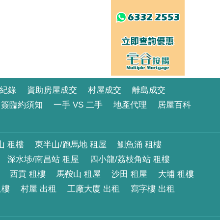
紀錄
資助房屋成交
村屋成交
離島成交
簽臨約須知
一手 VS 二手
地產代理
居屋百科
山 租樓
東半山/跑馬地 租屋
鰂魚涌 租樓
深水埗/南昌站 租屋
四小龍/荔枝角站 租樓
西貢 租樓
馬鞍山 租屋
沙田 租屋
大埔 租樓
租樓
村屋 出租
工廠大廈 出租
寫字樓 出租