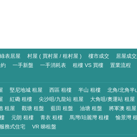
綠表居屋
村屋 ( 買村屋 / 租村屋 )
樓市成交
居屋成交
合約
一手新盤
一手消耗表
租樓 VS 買樓
置業流程
屋
堅尼地城 租屋
西區 租樓
半山 租樓
北角/北角半
屋
紅磡 租樓
尖沙咀/九龍站 租屋
大角咀/奧運站 租屋
德 租屋
觀塘 租盤
藍田 租盤
油塘 租盤
將軍澳 租屋
租樓
元朗 租樓
青衣 租樓
馬灣/珀麗灣 租樓
愉景灣 
服務式住宅
VR 睇租盤