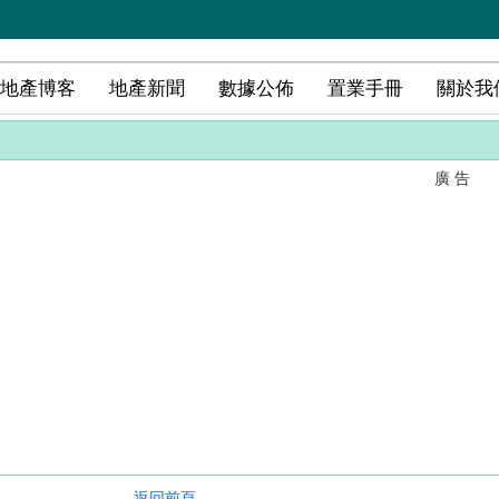
地產博客
地產新聞
數據公佈
置業手冊
關於我
廣 告
返回前頁