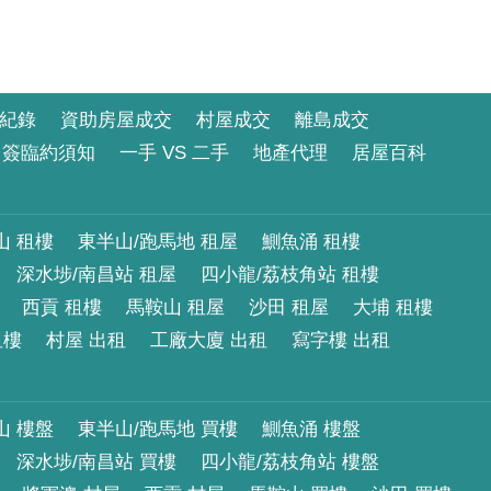
紀錄
資助房屋成交
村屋成交
離島成交
簽臨約須知
一手 VS 二手
地產代理
居屋百科
山 租樓
東半山/跑馬地 租屋
鰂魚涌 租樓
深水埗/南昌站 租屋
四小龍/荔枝角站 租樓
西貢 租樓
馬鞍山 租屋
沙田 租屋
大埔 租樓
租樓
村屋 出租
工廠大廈 出租
寫字樓 出租
山 樓盤
東半山/跑馬地 買樓
鰂魚涌 樓盤
深水埗/南昌站 買樓
四小龍/荔枝角站 樓盤