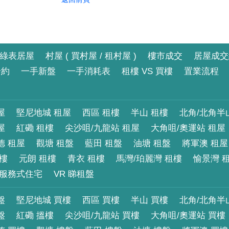
綠表居屋
村屋 ( 買村屋 / 租村屋 )
樓市成交
居屋成交
合約
一手新盤
一手消耗表
租樓 VS 買樓
置業流程
屋
堅尼地城 租屋
西區 租樓
半山 租樓
北角/北角半
屋
紅磡 租樓
尖沙咀/九龍站 租屋
大角咀/奧運站 租屋
德 租屋
觀塘 租盤
藍田 租盤
油塘 租盤
將軍澳 租屋
租樓
元朗 租樓
青衣 租樓
馬灣/珀麗灣 租樓
愉景灣 
服務式住宅
VR 睇租盤
盤
堅尼地城 買樓
西區 買樓
半山 買樓
北角/北角半
盤
紅磡 搵樓
尖沙咀/九龍站 買樓
大角咀/奧運站 買樓