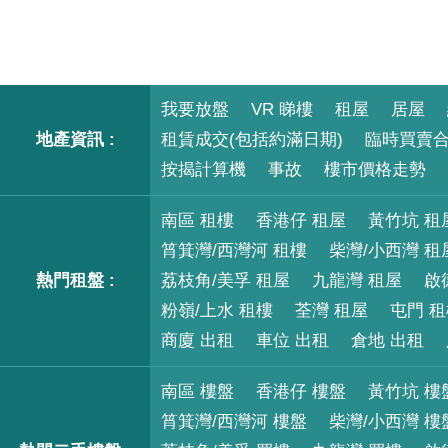
我要放盤
VR 睇樓
租屋
居屋
地產資訊 :
租賃成交(包括約滿日期)
臨時買賣
按揭計算機
事故
樓市價格走勢
南區 租樓
香港仔 租屋
黃竹坑 租
筲箕灣/西灣河 租樓
柴灣/小西灣 租
熱門租盤 :
荔枝角/美孚 租屋
九龍灣 租屋
啟
粉嶺/上水 租樓
荃灣 租屋
屯門 
商廈 出租
車位 出租
倉地 出租
南區 樓盤
香港仔 樓盤
黃竹坑 樓
筲箕灣/西灣河 樓盤
柴灣/小西灣 樓