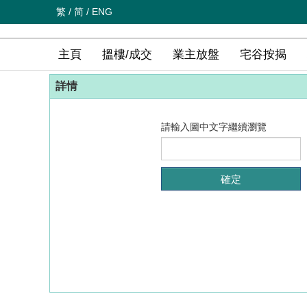
繁
/
简
/
ENG
主頁
搵樓/成交
業主放盤
宅谷按揭
詳情
請輸入圖中文字繼續瀏覽