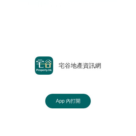
按
揭
地
產
博
客
返回前頁
地
宅谷地產資訊網
Copyright © 2000-2026 宅谷地產資訊網 保留一切權利
產
Property.hk O/B Multiple Listing System Ltd.
新
手機 APP 免費下載
聞
使用條款
|
版權聲明
|
私隱政策
收
App 內打開
數
相關網站 :
科一物業資訊
香港豪宅網
搵樓18
藏
據
Ver. 9.41
樓
公
盤
佈