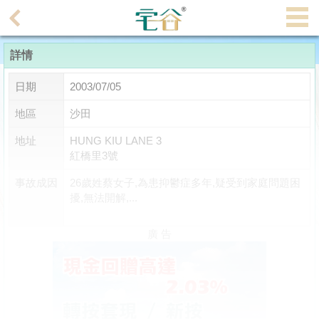
代
理
詳情
主
頁
日期
2003/07/05
搵
地區
沙田
樓/
地址
HUNG KIU LANE 3
成
紅橋里3號
交
事故成因
26歲姓蔡女子,為患抑鬱症多年,疑受到家庭問題困
擾,無法開解,...
業
主
廣 告
放
盤
宅
谷