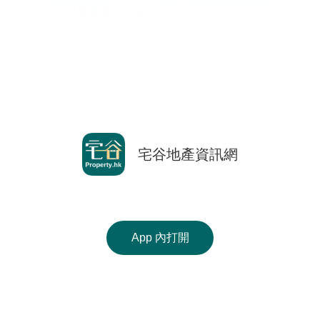
按
揭
地
產
博
客
返回前頁
地
宅谷地產資訊網
Copyright © 2000-2026 宅谷地產資訊網 保留一切權利
產
Property.hk O/B Multiple Listing System Ltd.
新
手機 APP 免費下載
聞
收
App 內打開
數
使用條款
|
版權聲明
|
私隱政策
藏
據
相關網站 :
科一物業資訊
香港豪宅網
搵樓18
樓
公
Ver. 9.41
盤
佈