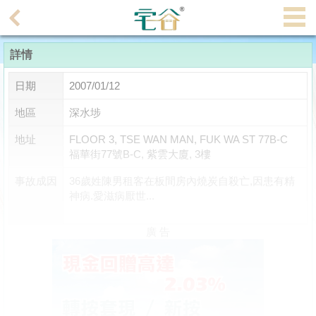
代
理
詳情
主
頁
日期
2007/01/12
搵
地區
深水埗
樓/
地址
FLOOR 3, TSE WAN MAN, FUK WA ST 77B-C
成
福華街77號B-C, 紫雲大廈, 3樓
交
事故成因
36歲姓陳男租客在板間房內燒炭自殺亡,因患有精
神病.愛滋病厭世...
業
主
廣 告
放
盤
宅
谷