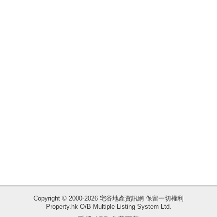
揭
地
產
博
客
地
產
新
聞
數
據
公
佈
收
Copyright © 2000-2026 宅谷地產資訊網 保留一切權利
Property.hk O/B Multiple Listing System Ltd.
藏
置