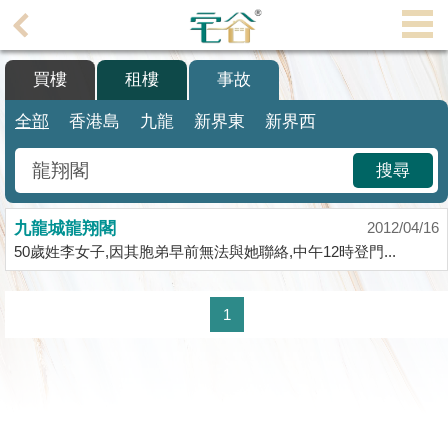
代
理
買樓
租樓
事故
主
頁
全部
香港島
九龍
新界東
新界西
搵
搜尋
樓/
成
九龍城龍翔閣
交
2012/04/16
50歲姓李女子,因其胞弟早前無法與她聯絡,中午12時登門...
業
主
1
放
盤
宅
谷
按