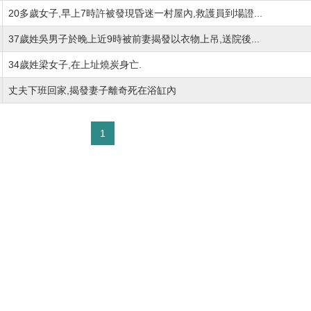
20多歲女子,早上7時許被發現昏迷一村屋內,救護員到場證...
37歲姓吳男子於晚上近9時被前妻揭發以衣物上吊,送院後...
34歲姓梁女子,在上址燒炭身亡.
丈夫下班回家,揭發妻子離奇死在浴缸內
1