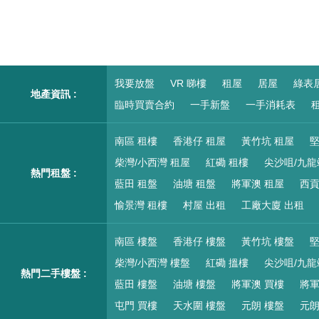
我要放盤
VR 睇樓
租屋
居屋
綠表
地產資訊 :
臨時買賣合約
一手新盤
一手消耗表
租
南區 租樓
香港仔 租屋
黃竹坑 租屋
堅
柴灣/小西灣 租屋
紅磡 租樓
尖沙咀/九龍
熱門租盤 :
藍田 租盤
油塘 租盤
將軍澳 租屋
西貢
愉景灣 租樓
村屋 出租
工廠大廈 出租
南區 樓盤
香港仔 樓盤
黃竹坑 樓盤
堅
柴灣/小西灣 樓盤
紅磡 搵樓
尖沙咀/九龍
熱門二手樓盤 :
藍田 樓盤
油塘 樓盤
將軍澳 買樓
將軍
屯門 買樓
天水圍 樓盤
元朗 樓盤
元朗