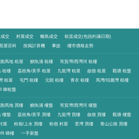
屋成交
村屋成交
離島成交
租賃成交(包括約滿日期)
居屋百科
按揭計算機
事故
樓市價格走勢
/跑馬地 租屋
鰂魚涌 租樓
筲箕灣/西灣河 租樓
 租樓
荔枝角/美孚 租屋
九龍灣 租屋
啟德 租屋
觀塘 租盤
灣 租屋
屯門 租樓
元朗 租樓
青衣 租樓
馬灣/珀麗灣 租樓
R 睇租盤
/跑馬地 買樓
鰂魚涌 樓盤
筲箕灣/西灣河 樓盤
 樓盤
荔枝角/美孚 買樓
九龍灣 買樓
啟德 買樓
觀塘 樓盤
村屋
粉嶺/上水 買樓
粉嶺 村屋
荃灣 買樓
青山公路 買樓
VR 睇樓
一手新盤