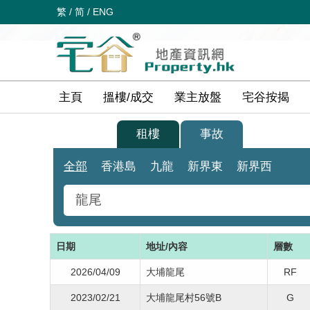
繁
/
简
/
ENG
主頁
搵樓/成交
業主放盤
宅谷按揭
買樓
租樓
事故
全部
香港島
九龍
新界東
新界西
日期
地址/內容
層數
2026/04/09
大埔龍尾
RF
2023/02/21
大埔龍尾村56號B
G