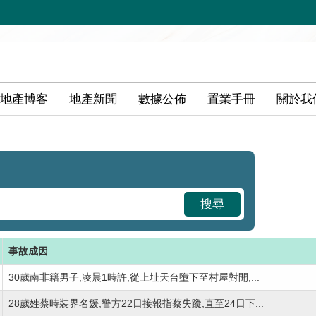
地產博客
地產新聞
數據公佈
置業手冊
關於我
搜尋
事故成因
30歲南非籍男子,凌晨1時許,從上址天台墮下至村屋對開,...
28歲姓蔡時裝界名媛,警方22日接報指蔡失蹤,直至24日下...