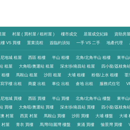
居屋
村屋 ( 買村屋 / 租村屋 )
樓市成交
居屋成交紀錄
資助房
樓 VS 買樓
置業流程
簽臨約須知
一手 VS 二手
地產代理
尼地城 租屋
西區 租樓
半山 租樓
北角/北角半山 租樓
東半山
站 租屋
大角咀/奧運站 租屋
深水埗/南昌站 租屋
四小龍/荔枝角站
 租樓
馬鞍山 租屋
沙田 租屋
大埔 租樓
粉嶺/上水 租樓
荃
寫字樓 出租
商廈 出租
車位 出租
倉地 出租
服務式住宅
V
尼地城 買樓
西區 買樓
半山 買樓
北角/北角半山 樓盤
東半山
站 買樓
大角咀/奧運站 買樓
深水埗/南昌站 買樓
四小龍/荔枝角站
澳 村屋
西貢 村屋
馬鞍山 買樓
沙田 買樓
大埔 樓盤
大埔 
 村屋
青衣 買樓
馬灣/珀麗灣 樓盤
東涌 買樓
愉景灣 買樓