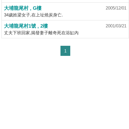
揭
大埔龍尾村 , G樓
2005/12/01
34歲姓梁女子,在上址燒炭身亡.
地
大埔龍尾村1號 , 2樓
2001/03/21
產
丈夫下班回家,揭發妻子離奇死在浴缸內
博
客
1
地
產
新
聞
數
據
公
佈
置