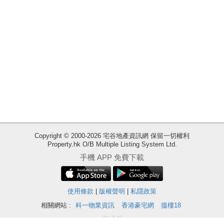
業
手
冊
關
於
我
們
收
Copyright © 2000-2026 宅谷地產資訊網 保留一切權利
Property.hk O/B Multiple Listing System Ltd.
藏
手機 APP 免費下載
樓
盤
ENG
使用條款
|
版權聲明
|
私隱政策
繁
简
體
体
相關網站 :
科一物業資訊
香港豪宅網
搵樓18
Ver. 9.40