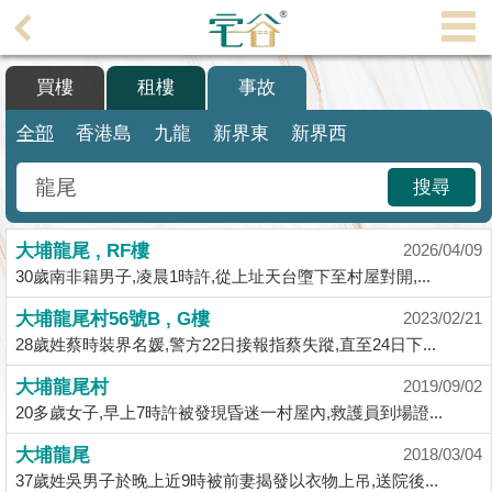
代
理
買樓
租樓
事故
主
頁
全部
香港島
九龍
新界東
新界西
搵
搜尋
樓/
成
大埔龍尾 , RF樓
交
2026/04/09
30歲南非籍男子,凌晨1時許,從上址天台墮下至村屋對開,...
業
大埔龍尾村56號B , G樓
2023/02/21
主
28歲姓蔡時裝界名媛,警方22日接報指蔡失蹤,直至24日下...
放
盤
大埔龍尾村
2019/09/02
20多歲女子,早上7時許被發現昏迷一村屋內,救護員到場證...
宅
大埔龍尾
2018/03/04
谷
37歲姓吳男子於晚上近9時被前妻揭發以衣物上吊,送院後...
按