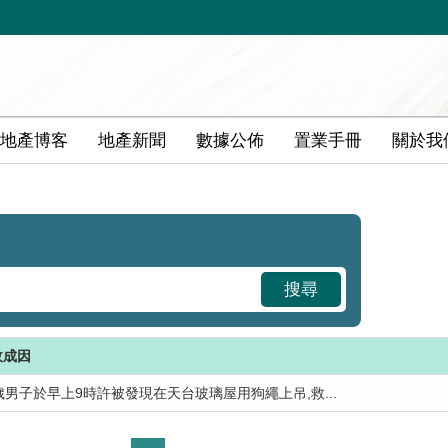
地產博客
地產新聞
數據公佈
置業手冊
關於我
搜尋
故成因
歲男子於早上9時許被發現在天台玻璃屋用狗繩上吊,救...