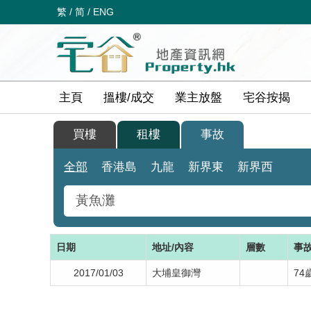
繁
/
简
/
ENG
主頁
搵樓/成交
業主放盤
宅谷按揭
買樓
租樓
事故
全部
香港島
九龍
新界東
新界西
日期
地址/內容
層數
事
2017/01/03
大埔皇御灣
74