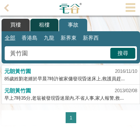
代
理
買樓
租樓
事故
主
頁
全部
香港島
九龍
新界東
新界西
搵
搜尋
樓/
成
元朗黃竹園
交
2016/11/10
85歲姓劉老婿於早晨7時許被家傭發現昏迷床上,救護員趕...
業
元朗黃竹園
2013/02/08
主
早上7時35分,老翁被發現昏迷屋內,不省人事,家人報警,救...
放
盤
1
宅
谷
按