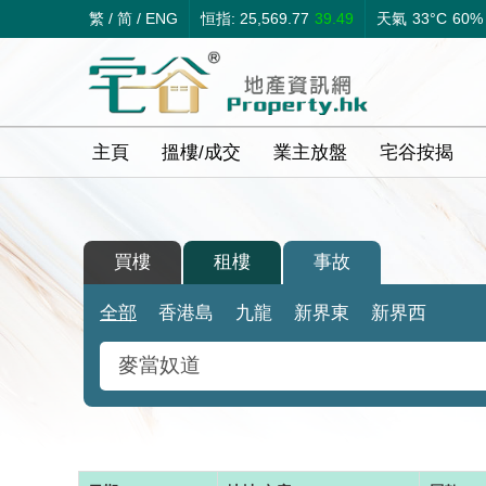
繁
/
简
/
ENG
恒指: 25,569.77
39.49
天氣
33°C
60%
主頁
搵樓/成交
業主放盤
宅谷按揭
買樓
租樓
事故
全部
香港島
九龍
新界東
新界西