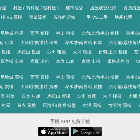
居屋
村屋 ( 買村屋 / 租村屋 )
樓市成交
居屋成交紀錄
資助房
樓 VS 買樓
置業流程
簽臨約須知
一手 VS 二手
地產代理
尼地城 租屋
西區 租樓
半山 租樓
北角/北角半山 租樓
東半山
站 租屋
大角咀/奧運站 租屋
深水埗/南昌站 租屋
四小龍/荔枝角站
 租樓
馬鞍山 租屋
沙田 租屋
大埔 租樓
粉嶺/上水 租樓
荃
寫字樓 出租
商廈 出租
車位 出租
倉地 出租
服務式住宅
V
尼地城 買樓
西區 買樓
半山 買樓
北角/北角半山 樓盤
東半山
站 買樓
大角咀/奧運站 買樓
深水埗/南昌站 買樓
四小龍/荔枝角站
澳 村屋
西貢 村屋
馬鞍山 買樓
沙田 買樓
大埔 樓盤
大埔 
 村屋
青衣 買樓
馬灣/珀麗灣 樓盤
東涌 買樓
愉景灣 買樓
手機 APP 免費下載