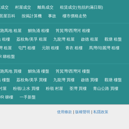
屋成交
村屋成交
離島成交
租賃成交(包括約滿日期)
居屋百科
按揭計算機
事故
樓市價格走勢
/跑馬地 租屋
鰂魚涌 租樓
筲箕灣/西灣河 租樓
 租樓
荔枝角/美孚 租屋
九龍灣 租屋
啟德 租屋
觀塘 租盤
灣 租屋
屯門 租樓
元朗 租樓
青衣 租樓
馬灣/珀麗灣 租樓
R 睇租盤
/跑馬地 買樓
鰂魚涌 樓盤
筲箕灣/西灣河 樓盤
 樓盤
荔枝角/美孚 買樓
九龍灣 買樓
啟德 買樓
觀塘 樓盤
村屋
粉嶺/上水 買樓
粉嶺 村屋
荃灣 買樓
青山公路 買樓
VR 睇樓
一手新盤
使用條款
|
版權聲明
|
私隱政策