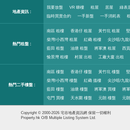
我要放盤
VR 睇樓
租屋
居屋
綠表
地產資訊 :
臨時買賣合約
一手新盤
一手消耗表
租
南區 租樓
香港仔 租屋
黃竹坑 租屋
堅
柴灣/小西灣 租屋
紅磡 租樓
尖沙咀/九龍
熱門租盤 :
藍田 租盤
油塘 租盤
將軍澳 租屋
西貢
愉景灣 租樓
村屋 出租
工廠大廈 出租
南區 樓盤
香港仔 樓盤
黃竹坑 樓盤
堅
柴灣/小西灣 樓盤
紅磡 搵樓
尖沙咀/九龍
熱門二手樓盤 :
藍田 樓盤
油塘 樓盤
將軍澳 買樓
將軍
屯門 買樓
天水圍 樓盤
元朗 樓盤
元朗
Copyright © 2000-2026 宅谷地產資訊網 保留一切權利
Property.hk O/B Multiple Listing System Ltd.