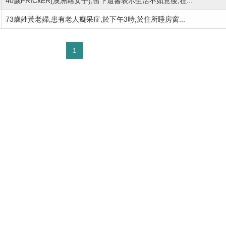
40歲FRICxER(澳洲籍女子),留下遺書表示生活不如意後,在...
73歲姓黃老婦,患有老人癡呆症,於下午3時,於住所睡房窗...
1