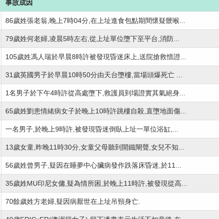
事故成因
86歲姓張老翁,晚上7時04分,在上址進食包點期間懷疑骾喉...
79歲姓何老婦,凌晨5時左右,從上址單位墮下至平台,消防...
105歲姓馮人瑞於早晨8時許被發現昏迷床上,送院搶救惜證...
31歲英國男子於早晨10時50分由天台墮樓,當場頭爆死亡 ...
1名男子於下午4時許從高處墮下,救護員到場證實其氣絕身...
65歲姓劉患情緒病女子於晚上10時許跳樓自殺,直墮地面傷...
一名男子,於晚上9時許,被發現昏迷倒臥上址一單位浴缸,...
13歲女童,昨晚11時30分,女童父母聽到開鐵閘聲,女兒不知...
56歲姓曾男子,疑因在睡夢中心臟病發作跌落床昏迷,於11...
35歲姓MU印尼女傭,疑為情所困,於晚上11時許,被發現從高...
70餘歲姓方老婦,疑因病厭世在上址吊頸身亡.