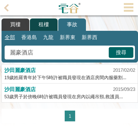
代
理
買樓
租樓
事故
主
頁
全部
香港島
九龍
新界東
新界西
搵
搜尋
樓/
成
沙田麗豪酒店
交
2017/02/02
19歲姓羅青年於下午5時許被職員發現在酒店房間內服藥割...
業
沙田麗豪酒店
2015/09/23
主
53歲男子於傍晚6時許被職員發現在房內以繩吊頸,救護員...
放
盤
1
宅
谷
按