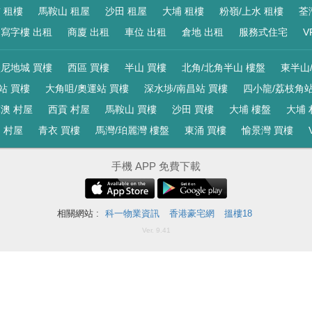
 租樓
馬鞍山 租屋
沙田 租屋
大埔 租樓
粉嶺/上水 租樓
荃
寫字樓 出租
商廈 出租
車位 出租
倉地 出租
服務式住宅
V
尼地城 買樓
西區 買樓
半山 買樓
北角/北角半山 樓盤
東半山
站 買樓
大角咀/奧運站 買樓
深水埗/南昌站 買樓
四小龍/荔枝角站
澳 村屋
西貢 村屋
馬鞍山 買樓
沙田 買樓
大埔 樓盤
大埔 
 村屋
青衣 買樓
馬灣/珀麗灣 樓盤
東涌 買樓
愉景灣 買樓
手機 APP 免費下載
相關網站 :
科一物業資訊
香港豪宅網
搵樓18
Ver. 9.41