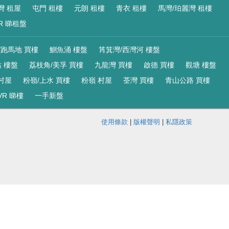
灣 租屋
屯門 租樓
元朗 租樓
青衣 租樓
馬灣/珀麗灣 租樓
R 睇租盤
/跑馬地 買樓
鰂魚涌 樓盤
筲箕灣/西灣河 樓盤
 樓盤
荔枝角/美孚 買樓
九龍灣 買樓
啟德 買樓
觀塘 樓盤
村屋
粉嶺/上水 買樓
粉嶺 村屋
荃灣 買樓
青山公路 買樓
VR 睇樓
一手新盤
使用條款
|
版權聲明
|
私隱政策