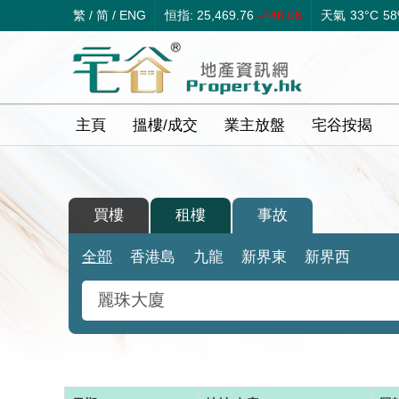
繁
/
简
/
ENG
恒指: 25,469.76
-446.06
天氣
33°C
5
主頁
搵樓/成交
業主放盤
宅谷按揭
買樓
租樓
事故
全部
香港島
九龍
新界東
新界西