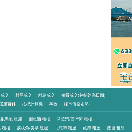
屋成交
村屋成交
離島成交
租賃成交(包括約滿日期)
居屋百科
按揭計算機
事故
樓市價格走勢
/跑馬地 租屋
鰂魚涌 租樓
筲箕灣/西灣河 租樓
 租樓
荔枝角/美孚 租屋
九龍灣 租屋
啟德 租屋
觀塘 租盤