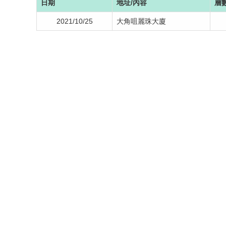
日期
地址/內容
層
2021/10/25
大角咀麗珠大廈