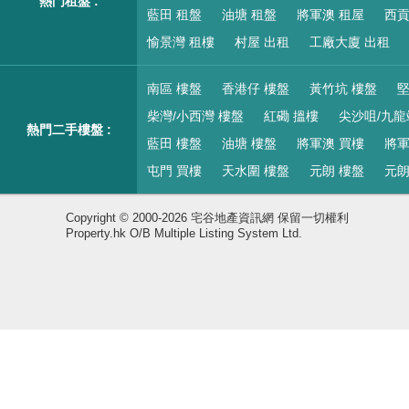
熱門租盤 :
藍田 租盤
油塘 租盤
將軍澳 租屋
西貢
愉景灣 租樓
村屋 出租
工廠大廈 出租
南區 樓盤
香港仔 樓盤
黃竹坑 樓盤
堅
柴灣/小西灣 樓盤
紅磡 搵樓
尖沙咀/九龍
熱門二手樓盤 :
藍田 樓盤
油塘 樓盤
將軍澳 買樓
將軍
屯門 買樓
天水圍 樓盤
元朗 樓盤
元朗
Copyright © 2000-2026 宅谷地產資訊網 保留一切權利
Property.hk O/B Multiple Listing System Ltd.