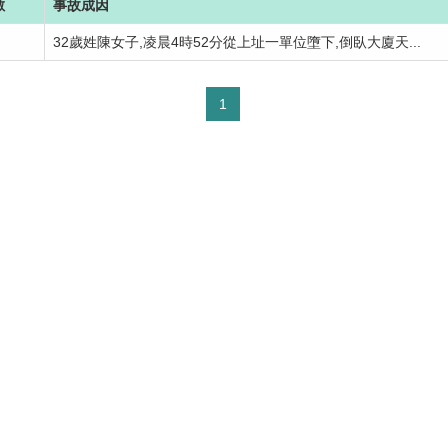
數
事故成因
32歲姓陳女子,凌晨4時52分從上址一單位墮下,倒臥大廈天...
1