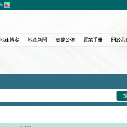
8%
地產博客
地產新聞
數據公佈
置業手冊
關於我