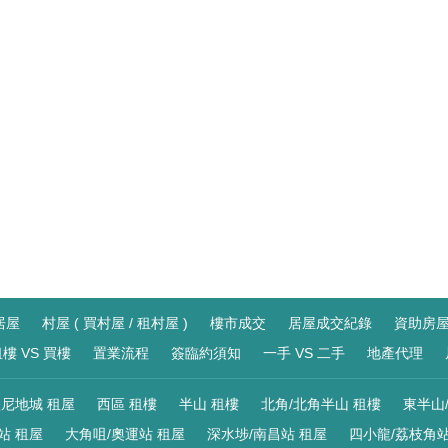
居屋
村屋 ( 買村屋 / 租村屋 )
樓市成交
居屋成交紀錄
資助房
樓 VS 買樓
置業流程
簽臨約須知
一手 VS 二手
地產代理
尼地城 租屋
西區 租樓
半山 租樓
北角/北角半山 租樓
東半山
站 租屋
大角咀/奧運站 租屋
深水埗/南昌站 租屋
四小龍/荔枝角站