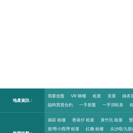
我要放盤
VR 睇樓
租屋
居屋
綠表
地產資訊 :
臨時買賣合約
一手新盤
一手消耗表
租
南區 租樓
香港仔 租屋
黃竹坑 租屋
堅
柴灣/小西灣 租屋
紅磡 租樓
尖沙咀/九龍