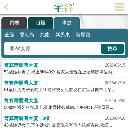
代
理
買樓
租樓
事故
主
頁
全部
香港島
九龍
新界東
新界西
搵
搜尋
樓/
成
筲箕灣麗灣大廈
交
2026/06/15
53歲姓林男子,早上9時43分,被家人發現在上址寓所單位內...
業
筲箕灣麗灣大廈
2015/07/16
主
61歲姓周男子於晚上10時許被女兒發現在浴室以皮帶上吊,...
放
盤
筲箕灣麗灣大廈
2011/06/25
50歲姓潘牙科女護士,疑患隱性心臟病,上午約11時被母親...
宅
筲箕灣麗灣大廈 , 3樓
2010/04/26
谷
43歲姓梁女子,下午2時許,被發現在單位內燒炭昏迷,救護...
按