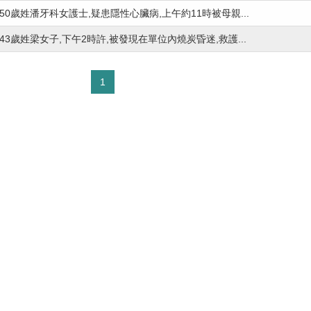
50歲姓潘牙科女護士,疑患隱性心臟病,上午約11時被母親...
43歲姓梁女子,下午2時許,被發現在單位內燒炭昏迷,救護...
1