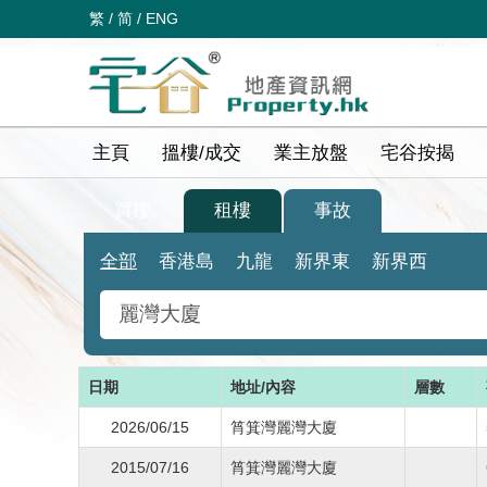
繁
/
简
/
ENG
主頁
搵樓/成交
業主放盤
宅谷按揭
買樓
租樓
事故
全部
香港島
九龍
新界東
新界西
日期
地址/內容
層數
2026/06/15
筲箕灣麗灣大廈
2015/07/16
筲箕灣麗灣大廈