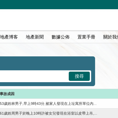
地產博客
地產新聞
數據公佈
置業手冊
關於我
搜尋
事故成因
53歲姓林男子,早上9時43分,被家人發現在上址寓所單位內...
61歲姓周男子於晚上10時許被女兒發現在浴室以皮帶上吊,...