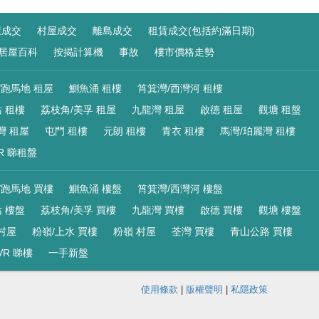
屋成交
村屋成交
離島成交
租賃成交(包括約滿日期)
居屋百科
按揭計算機
事故
樓市價格走勢
/跑馬地 租屋
鰂魚涌 租樓
筲箕灣/西灣河 租樓
 租樓
荔枝角/美孚 租屋
九龍灣 租屋
啟德 租屋
觀塘 租盤
灣 租屋
屯門 租樓
元朗 租樓
青衣 租樓
馬灣/珀麗灣 租樓
R 睇租盤
/跑馬地 買樓
鰂魚涌 樓盤
筲箕灣/西灣河 樓盤
 樓盤
荔枝角/美孚 買樓
九龍灣 買樓
啟德 買樓
觀塘 樓盤
村屋
粉嶺/上水 買樓
粉嶺 村屋
荃灣 買樓
青山公路 買樓
VR 睇樓
一手新盤
使用條款
|
版權聲明
|
私隱政策