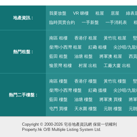
我要放盤
VR 睇樓
租屋
居屋
綠表
地產資訊 :
臨時買賣合約
一手新盤
一手消耗表
租
南區 租樓
香港仔 租屋
黃竹坑 租屋
堅
柴灣/小西灣 租屋
紅磡 租樓
尖沙咀/九龍
熱門租盤 :
藍田 租盤
油塘 租盤
將軍澳 租屋
西貢
愉景灣 租樓
村屋 出租
工廠大廈 出租
南區 樓盤
香港仔 樓盤
黃竹坑 樓盤
堅
柴灣/小西灣 樓盤
紅磡 搵樓
尖沙咀/九龍
熱門二手樓盤 :
藍田 樓盤
油塘 樓盤
將軍澳 買樓
將軍
屯門 買樓
天水圍 樓盤
元朗 樓盤
元朗
Copyright © 2000-2026 宅谷地產資訊網 保留一切權利
Property.hk O/B Multiple Listing System Ltd.