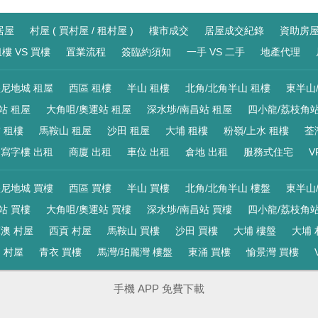
居屋
村屋 ( 買村屋 / 租村屋 )
樓市成交
居屋成交紀錄
資助房
樓 VS 買樓
置業流程
簽臨約須知
一手 VS 二手
地產代理
尼地城 租屋
西區 租樓
半山 租樓
北角/北角半山 租樓
東半山
站 租屋
大角咀/奧運站 租屋
深水埗/南昌站 租屋
四小龍/荔枝角站
 租樓
馬鞍山 租屋
沙田 租屋
大埔 租樓
粉嶺/上水 租樓
荃
寫字樓 出租
商廈 出租
車位 出租
倉地 出租
服務式住宅
V
尼地城 買樓
西區 買樓
半山 買樓
北角/北角半山 樓盤
東半山
站 買樓
大角咀/奧運站 買樓
深水埗/南昌站 買樓
四小龍/荔枝角站
澳 村屋
西貢 村屋
馬鞍山 買樓
沙田 買樓
大埔 樓盤
大埔 
 村屋
青衣 買樓
馬灣/珀麗灣 樓盤
東涌 買樓
愉景灣 買樓
手機 APP 免費下載