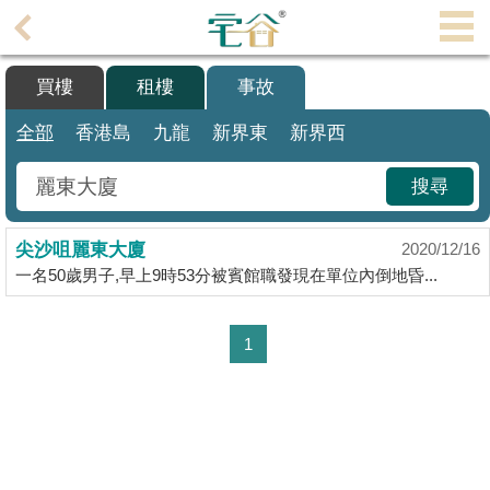
買樓
租樓
事故
主
頁
代
全部
香港島
九龍
新界東
新界西
理
搵
搜尋
樓/
成
尖沙咀麗東大廈
交
2020/12/16
一名50歲男子,早上9時53分被賓館職發現在單位內倒地昏...
業
主
1
放
盤
宅
谷
按