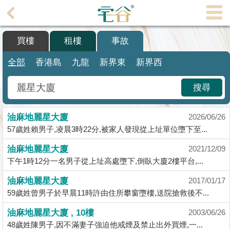
代
理
買樓
租樓
事故
主
頁
全部
香港島
九龍
新界東
新界西
搵
搜尋
樓/
成
油麻地麗星大廈
交
2026/06/26
57歲姓賴男子,凌晨3時22分,被家人發現從上址單位墮下至...
業
油麻地麗星大廈
2021/12/09
主
下午1時12分一名男子從上址高處墮下,倒臥大廈2樓平台,...
放
盤
油麻地麗星大廈
2017/01/17
59歲姓曾男子於早晨11時許由住所攀窗墮樓,送院搶救後不...
宅
油麻地麗星大廈 , 10樓
2003/06/26
谷
48歲姓陳男子,因不滿妻子強迫他戒煙及禁止出外買煙,一...
按