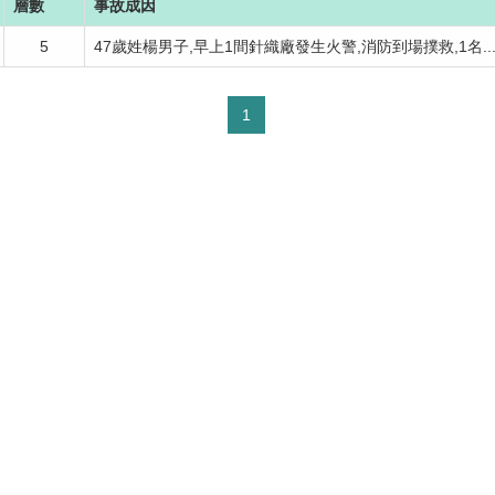
層數
事故成因
5
47歲姓楊男子,早上1間針織廠發生火警,消防到場撲救,1名..
1