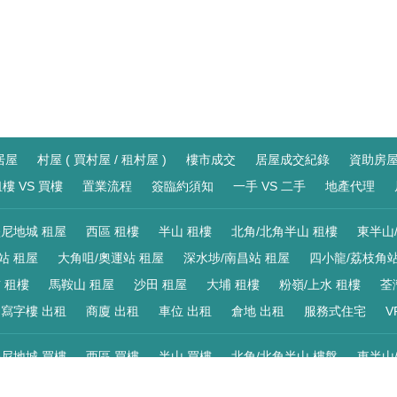
居屋
村屋 ( 買村屋 / 租村屋 )
樓市成交
居屋成交紀錄
資助房
樓 VS 買樓
置業流程
簽臨約須知
一手 VS 二手
地產代理
尼地城 租屋
西區 租樓
半山 租樓
北角/北角半山 租樓
東半山
站 租屋
大角咀/奧運站 租屋
深水埗/南昌站 租屋
四小龍/荔枝角站
 租樓
馬鞍山 租屋
沙田 租屋
大埔 租樓
粉嶺/上水 租樓
荃
寫字樓 出租
商廈 出租
車位 出租
倉地 出租
服務式住宅
V
尼地城 買樓
西區 買樓
半山 買樓
北角/北角半山 樓盤
東半山
站 買樓
大角咀/奧運站 買樓
深水埗/南昌站 買樓
四小龍/荔枝角站