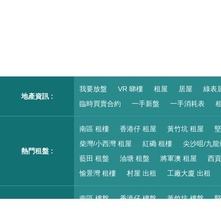
我要放盤
VR 睇樓
租屋
居屋
綠表
地產資訊 :
臨時買賣合約
一手新盤
一手消耗表
租
南區 租樓
香港仔 租屋
黃竹坑 租屋
堅
柴灣/小西灣 租屋
紅磡 租樓
尖沙咀/九龍
熱門租盤 :
藍田 租盤
油塘 租盤
將軍澳 租屋
西貢
愉景灣 租樓
村屋 出租
工廠大廈 出租
南區 樓盤
香港仔 樓盤
黃竹坑 樓盤
堅
柴灣/小西灣 樓盤
紅磡 搵樓
尖沙咀/九龍
熱門二手樓盤 :