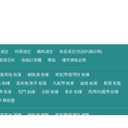
屋成交
村屋成交
離島成交
租賃成交(包括約滿日期)
居屋百科
按揭計算機
事故
樓市價格走勢
/跑馬地 租屋
鰂魚涌 租樓
筲箕灣/西灣河 租樓
 租樓
荔枝角/美孚 租屋
九龍灣 租屋
啟德 租屋
觀塘 租盤
灣 租屋
屯門 租樓
元朗 租樓
青衣 租樓
馬灣/珀麗灣 租樓
R 睇租盤
/跑馬地 買樓
鰂魚涌 樓盤
筲箕灣/西灣河 樓盤
 樓盤
荔枝角/美孚 買樓
九龍灣 買樓
啟德 買樓
觀塘 樓盤