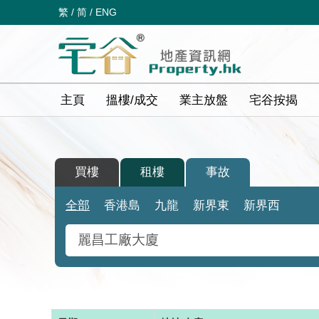
繁
/
简
/
ENG
主頁
搵樓/成交
業主放盤
宅谷按揭
買樓
租樓
事故
全部
香港島
九龍
新界東
新界西