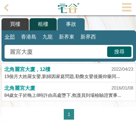
代
理
買樓
租樓
事故
主
頁
全部
香港島
九龍
新界東
新界西
搵
搜尋
樓/
成
北角麗宮大廈 , 12樓
交
2022/04/23
19個月大姓羅女嬰,劉婦因家庭問題,勒斃女嬰後圖仰藥同...
業
北角麗宮大廈
2016/01/08
主
84歲女子於晚上8時許由高處墮下,救護員到場檢驗證實事...
放
盤
1
宅
谷
按