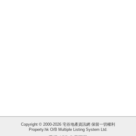
揭
地
產
博
客
地
產
新
聞
數
據
公
佈
Copyright © 2000-2026 宅谷地產資訊網 保留一切權利
Property.hk O/B Multiple Listing System Ltd.
收
置