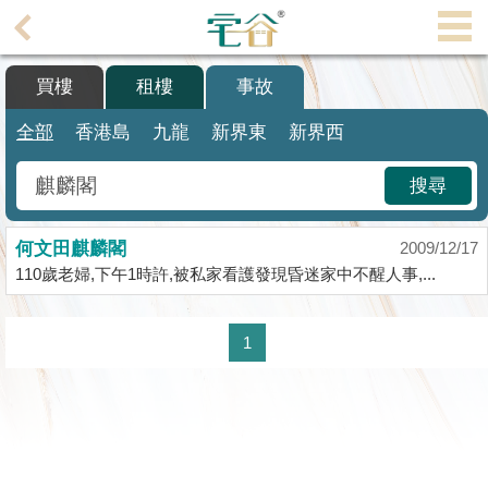
代
理
買樓
租樓
事故
主
頁
全部
香港島
九龍
新界東
新界西
搵
搜尋
樓/
成
何文田麒麟閣
交
2009/12/17
110歲老婦,下午1時許,被私家看護發現昏迷家中不醒人事,...
業
主
1
放
盤
宅
谷
按